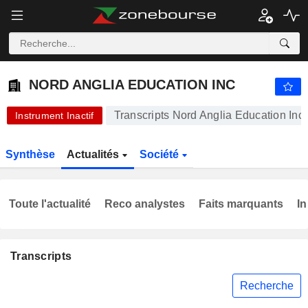
-.-
NORD ANGLIA EDUCATION INC
-
$
-
%
NORD ANGLIA EDUCATION INC
Transcripts Nord Anglia Education Inc
Instrument Inactif
Synthèse
Actualités
Société
Toute l'actualité
Reco analystes
Faits marquants
In
Transcripts
Recherche