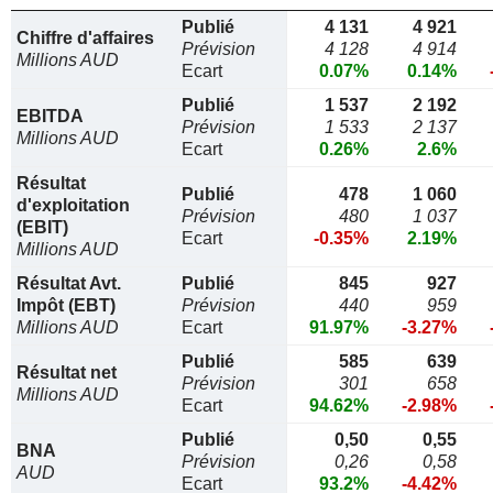
Publié
4 131
4 921
Chiffre d'affaires
Prévision
4 128
4 914
Millions AUD
Ecart
0.07%
0.14%
Publié
1 537
2 192
EBITDA
Prévision
1 533
2 137
Millions AUD
Ecart
0.26%
2.6%
Résultat
Publié
478
1 060
d'exploitation
Prévision
480
1 037
(EBIT)
Ecart
-0.35%
2.19%
Millions AUD
Résultat Avt.
Publié
845
927
Impôt (EBT)
Prévision
440
959
Millions AUD
Ecart
91.97%
-3.27%
Publié
585
639
Résultat net
Prévision
301
658
Millions AUD
Ecart
94.62%
-2.98%
Publié
0,50
0,55
BNA
Prévision
0,26
0,58
AUD
Ecart
93.2%
-4.42%