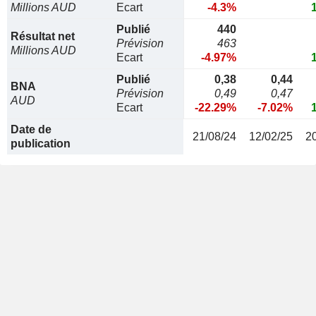
Millions AUD
Ecart
-4.3%
Publié
440
Résultat net
Prévision
463
Millions AUD
Ecart
-4.97%
Publié
0,38
0,44
BNA
Prévision
0,49
0,47
AUD
Ecart
-22.29%
-7.02%
Date de
21/08/24
12/02/25
2
publication