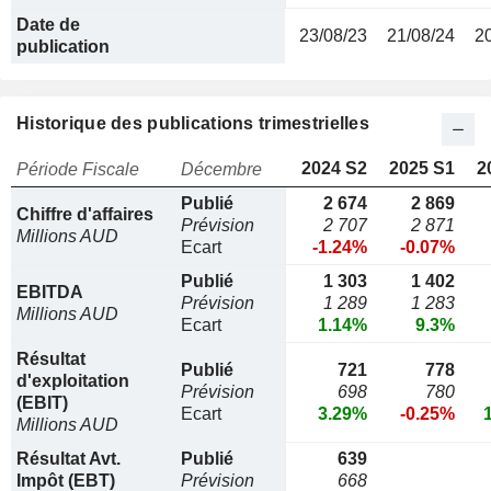
Date de
23/08/23
21/08/24
2
publication
Historique des publications trimestrielles
2024 S2
2025 S1
2
Période Fiscale
Décembre
Publié
2 674
2 869
Chiffre d'affaires
Prévision
2 707
2 871
Millions AUD
Ecart
-1.24%
-0.07%
Publié
1 303
1 402
EBITDA
Prévision
1 289
1 283
Millions AUD
Ecart
1.14%
9.3%
Résultat
Publié
721
778
d'exploitation
Prévision
698
780
(EBIT)
Ecart
3.29%
-0.25%
Millions AUD
Résultat Avt.
Publié
639
Impôt (EBT)
Prévision
668