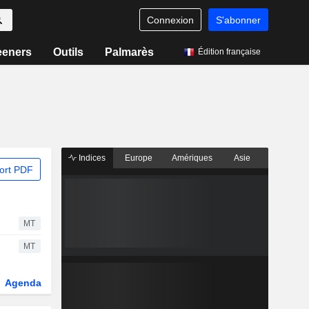
Connexion
S'abonner
eeners
Outils
Palmarès
Édition française
Indices
Europe
Amériques
Asie
ort PDF
MT
MT
Agenda
Secteur
Dérivés
Fonds et ETFs