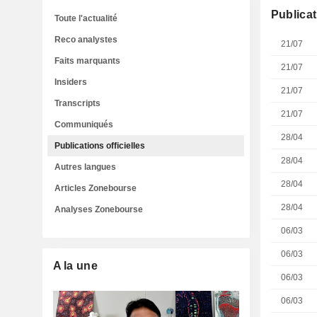
Publicat
Toute l'actualité
Reco analystes
21/07
Faits marquants
21/07
Insiders
21/07
Transcripts
21/07
Communiqués
28/04
Publications officielles
28/04
Autres langues
28/04
Articles Zonebourse
28/04
Analyses Zonebourse
06/03
06/03
A la une
06/03
06/03