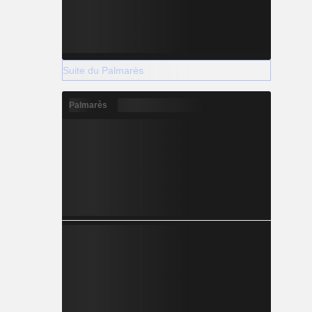
Suite du Palmarès
Palmarès