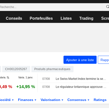
Conseils
Portefeuilles
Listes
Trading
Scr
Ajouter à une liste
Rapp
CH0012005267
Produits pharmaceutiques
Varia. 5j.
Varia. 1 janv.
07/08
Le Swiss Market Index termine la semaine sur une note positive ; Amrize chute
0,49 %
+14,95 %
07/08
Le régulateur britannique approuve le traitement de Novartis contre l'urticaire chronique spontanée
Société
Finances
Valorisation
Consensus
Ratings