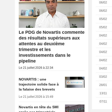
06/02
06/02
05/02
05/02
Le PDG de Novartis commente
04/02
des résultats supérieurs aux
attentes au deuxième
04/02
trimestre et les
04/02
investissements dans le
04/02
pipeline
Le 21 juillet 2026 à 22:34
04/02
03/02
NOVARTIS : une
trajectoire solide face à
28/01
la falaise des brevets
13/11
Le 21 juillet 2026 à 15:49
07/11
Novartis en tête du SMI