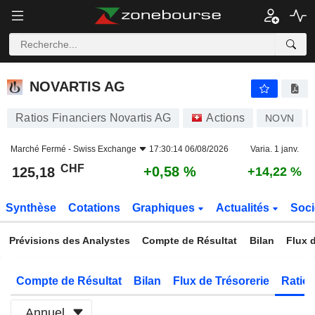
NOVARTIS AG
125,18
CHF
+0,58 %
NOVARTIS AG
Ratios Financiers Novartis AG
Actions
NOVN
Marché Fermé -
Swiss Exchange
17:30:14 06/08/2026
Varia. 1 janv.
CHF
+0,58 %
125,18
+14,22 %
Synthèse
Cotations
Graphiques
Actualités
Soci
Prévisions des Analystes
Compte de Résultat
Bilan
Flux d
Compte de Résultat
Bilan
Flux de Trésorerie
Ratios
Annuel