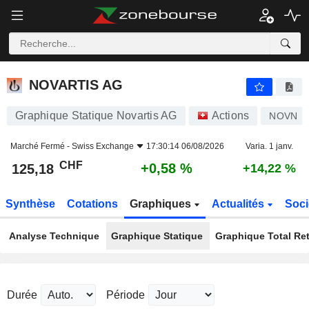
NOVARTIS AG
125,18
CHF
+0,58 %
NOVARTIS AG
Graphique Statique Novartis AG
Actions
NOVN
Marché Fermé -
Swiss Exchange
17:30:14 06/08/2026
Varia. 1 janv.
CHF
+0,58 %
125,18
+14,22 %
Synthèse
Cotations
Graphiques
Actualités
Soci
Analyse Technique
Graphique Statique
Graphique Total Re
Durée
Période