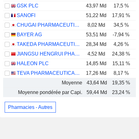
GSK PLC
43,97 Md
17,5 %
SANOFI
51,22 Md
17,91 %
CHUGAI PHARMACEUTICAL CO., LTD.
8,02 Md
34,5 %
BAYER AG
53,51 Md
-7,94 %
TAKEDA PHARMACEUTICAL COMPANY LIMITED
28,34 Md
4,26 %
JIANGSU HENGRUI PHARMACEUTICALS CO.,LTD
4,52 Md
24,38 %
HALEON PLC
14,85 Md
15,11 %
TEVA PHARMACEUTICAL INDUSTRIES LIMITED
17,26 Md
8,17 %
Moyenne
43,64 Md
19,35 %
Moyenne pondérée par Capi.
59,44 Md
23,24 %
Pharmacies - Autres