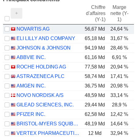
Chiffre
Marge
d'affaires
nette (Y-
E
(Y-1)
1)
NOVARTIS AG
56,67 Md
24,64 %
ELI LILLY AND COMPANY
65,18 Md
31,67 %
JOHNSON & JOHNSON
94,19 Md
28,46 %
ABBVIE INC.
61,16 Md
6,91 %
ROCHE HOLDING AG
77,58 Md
20,94 %
ASTRAZENECA PLC
58,74 Md
17,41 %
AMGEN INC.
36,75 Md
20,98 %
NOVO NORDISK A/S
48,59 Md
33,14 %
GILEAD SCIENCES, INC.
29,44 Md
28,9 %
PFIZER INC.
62,58 Md
12,42 %
BRISTOL-MYERS SQUIBB COMPANY
48,19 Md
14,64 %
VERTEX PHARMACEUTICALS INCORPORATED
12 Md
32,94 %