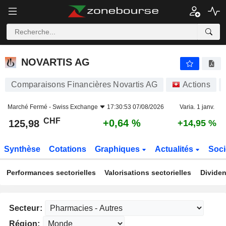
NOVARTIS AG
125,98
CHF
+0,64 %
NOVARTIS AG
Comparaisons Financières Novartis AG
Actions
Marché Fermé -
Swiss Exchange
17:30:53 07/08/2026
Varia. 1 janv.
CHF
+0,64 %
125,98
+14,95 %
Synthèse
Cotations
Graphiques
Actualités
Soci
Performances sectorielles
Valorisations sectorielles
Dividen
Secteur:
Région: