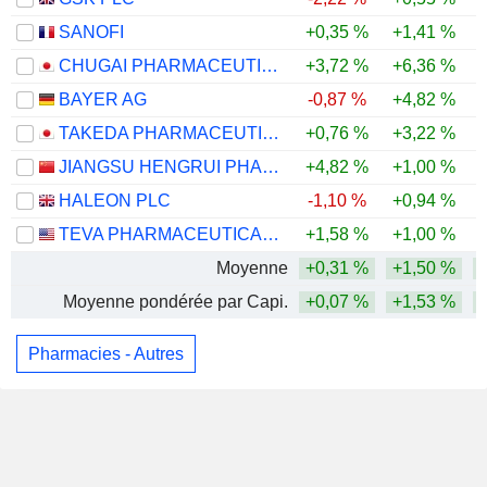
SANOFI
+0,35 %
+1,41 %
CHUGAI PHARMACEUTICAL CO., LTD.
+3,72 %
+6,36 %
BAYER AG
-0,87 %
+4,82 %
TAKEDA PHARMACEUTICAL COMPANY LIMITED
+0,76 %
+3,22 %
JIANGSU HENGRUI PHARMACEUTICALS CO.,LTD
+4,82 %
+1,00 %
HALEON PLC
-1,10 %
+0,94 %
TEVA PHARMACEUTICAL INDUSTRIES LIMITED
+1,58 %
+1,00 %
Moyenne
+0,31 %
+1,50 %
Moyenne pondérée par Capi.
+0,07 %
+1,53 %
Pharmacies - Autres