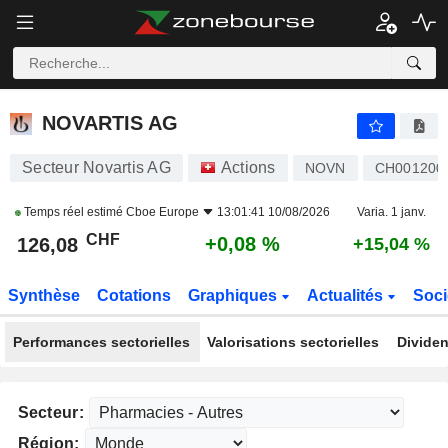
NOVARTIS AG
126,08
CHF
+0,08 %
NOVARTIS AG
Secteur Novartis AG
Actions
NOVN
CH001200
Temps réel estimé
Cboe Europe
13:01:41 10/08/2026
Varia. 1 janv.
CHF
+0,08 %
126,08
+15,04 %
Synthèse
Cotations
Graphiques
Actualités
Soci
Performances sectorielles
Valorisations sectorielles
Dividen
Secteur:
Région: