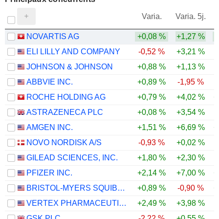
V
Varia.
Varia. 5j.
NOVARTIS AG
+0,08 %
+1,27 %
ELI LILLY AND COMPANY
-0,52 %
+3,21 %
JOHNSON & JOHNSON
+0,88 %
+1,13 %
ABBVIE INC.
+0,89 %
-1,95 %
ROCHE HOLDING AG
+0,79 %
+4,02 %
+
ASTRAZENECA PLC
+0,08 %
+3,54 %
AMGEN INC.
+1,51 %
+6,69 %
+
NOVO NORDISK A/S
-0,93 %
+0,02 %
GILEAD SCIENCES, INC.
+1,80 %
+2,30 %
PFIZER INC.
+2,14 %
+7,00 %
+
BRISTOL-MYERS SQUIBB COMPANY
+0,89 %
-0,90 %
+
VERTEX PHARMACEUTICALS INCORPORATED
+2,49 %
+3,98 %
GSK PLC
-2,22 %
+0,55 %