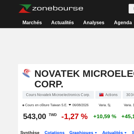
Marchés
Actualités
Analyses
Agenda
NOVATEK MICROELE
CORP.
Cours Novatek Microelectronics Corp.
Actions
303
Cours en clôture
Taiwan S.E.
06/08/2026
Varia. 5j.
Varia. 
543,00
-1,27 %
TWD
+10,59 %
+45,
Synthèse
Cotations
Graphiques
Actualités