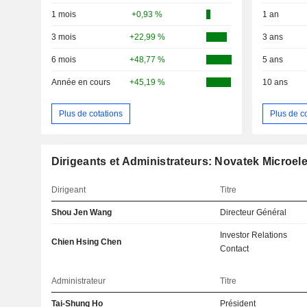
1 mois
+0,93 %
1 an
3 mois
+22,99 %
3 ans
6 mois
+48,77 %
5 ans
Année en cours
+45,19 %
10 ans
Plus de cotations
Plus de c
Dirigeants et Administrateurs: Novatek Microel
Dirigeant
Titre
Shou Jen Wang
Directeur Général
Investor Relations
Chien Hsing Chen
Contact
Administrateur
Titre
Tai-Shung Ho
Président