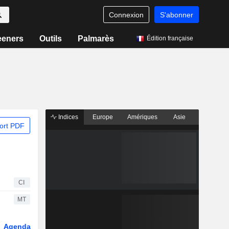
Connexion
S'abonner
eeners
Outils
Palmarès
Édition française
Indices
Europe
Amériques
Asie
ort PDF
CI
MT
Agenda
Secteur
Fonds et ETFs