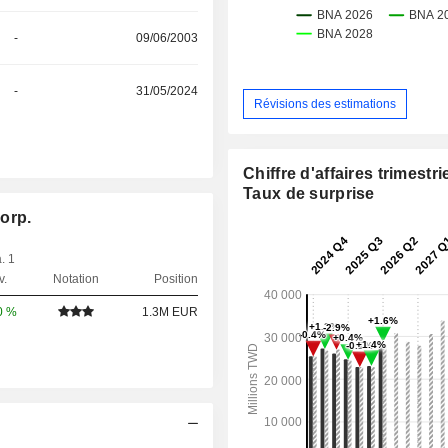
-
09/06/2003
-
31/05/2024
Révisions des estimations
Chiffre d'affaires trimestrie
Taux de surprise
orp.
. 1
v.
Notation
Position
0 %
1.3M EUR