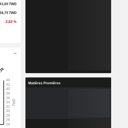
43,00
TWD
28,75
TWD
-2,62 %
Matières Premières