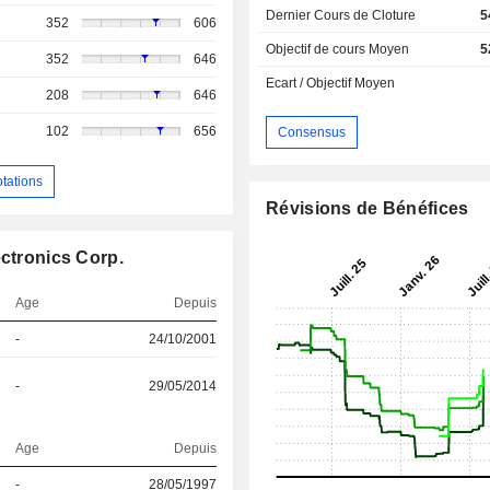
Dernier Cours de Cloture
5
352
606
Objectif de cours Moyen
5
352
646
Ecart / Objectif Moyen
208
646
102
656
Consensus
otations
Révisions de Bénéfices
ectronics Corp.
Age
Depuis
-
24/10/2001
-
29/05/2014
Age
Depuis
-
28/05/1997