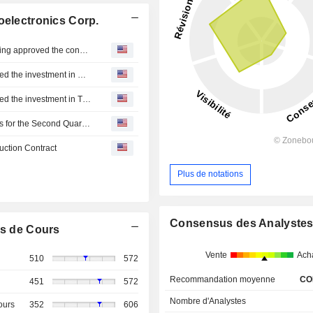
oelectronics Corp.
Novatek Microelectronics : Announcement of board meeting approved the consolidated financial statements for the first half of 2026
Novatek Microelectronics : The board of directors approved the investment in Oceanus Growth Fund, L.P.
Novatek Microelectronics : The board of directors approved the investment in TGVest Asia Partners III (Taiwan), L.P.
Novatek Microelectronics Corp. Reports Earnings Results for the Second Quarter and Six Months Ended June 30, 2026
uction Contract
Plus de notations
Consensus des Analyste
s de Cours
Vente
Ach
510
572
Recommandation moyenne
CO
451
572
Nombre d'Analystes
ours
352
606