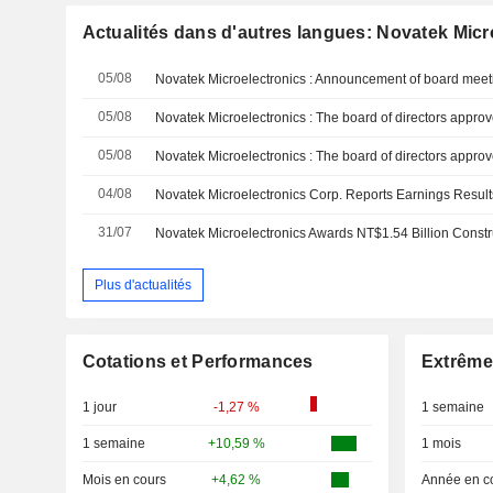
Actualités dans d'autres langues: Novatek Micr
05/08
05/08
05/08
04/08
31/07
Novatek Microelectronics Awards NT$1.54 Billion Constr
Plus d'actualités
Cotations et Performances
Extrême
1 jour
-1,27 %
1 semaine
1 semaine
+10,59 %
1 mois
Mois en cours
+4,62 %
Année en c