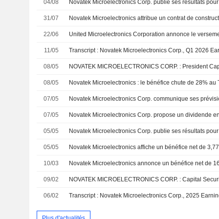
04/08
31/07
22/06
11/05
08/05
08/05
07/05
07/05
Novatek Microelectronics Corp. propose un dividende e
05/05
05/05
10/03
09/02
06/02
Transcript : Novatek Microelectronics Corp., 2025 Earni
Plus d'actualités