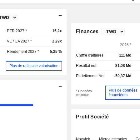
PER 2027 *
15,2x
Finances
VE / CA 2027 *
2,29x
2026 *
Rendement 2027 *
5,25 %
Chiffre d'affaires
111 Md
Résultat net
21,08 Md
Plus de ratios de valorisation
Endettement Net
-50,37 Md
Plus de données
* Données
estimées
financières
Profil Société
Novatek Microelectronics 