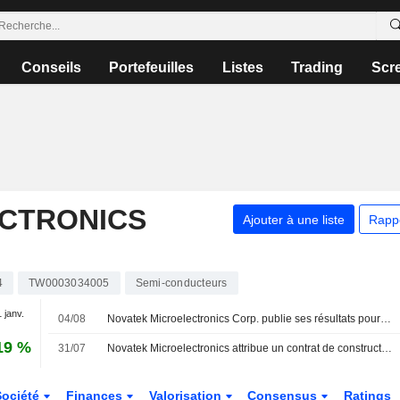
Conseils
Portefeuilles
Listes
Trading
Scr
CTRONICS
Ajouter à une liste
Rapp
4
TW0003034005
Semi-conducteurs
1 janv.
04/08
Novatek Microelectronics Corp. publie ses résultats pour le deuxième trimestre et le premier semestre clos le 30 juin 2026
19 %
31/07
Novatek Microelectronics attribue un contrat de construction de 1,54 milliard de dollars de Taïwan
Société
Finances
Valorisation
Consensus
Ratings