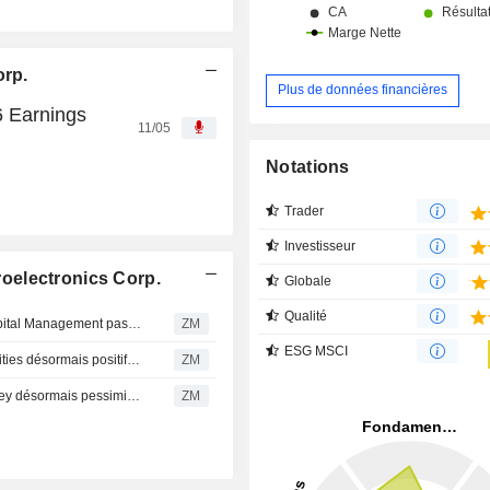
orp.
Plus de données financières
6 Earnings
11/05
Notations
Trader
Investisseur
oelectronics Corp.
Globale
Qualité
NOVATEK MICROELECTRONICS CORP. : President Capital Management passe de neutre à achat
ZM
ESG MSCI
NOVATEK MICROELECTRONICS CORP. : Capital Securities désormais positif sur le dossier
ZM
NOVATEK MICROELECTRONICS CORP. : Morgan Stanley désormais pessimiste
ZM