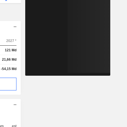
2027 *
121 Md
21,66 Md
-54,15 Md
Corp est