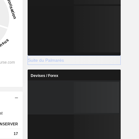
Suite du Palmarès
Devises / Forex
s
at
NSERVER
17