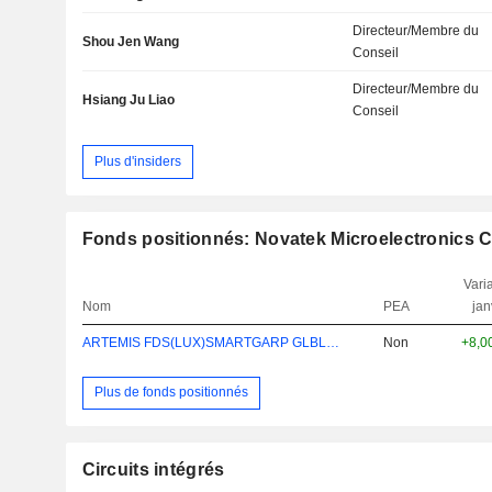
Directeur/Membre du
Shou Jen Wang
Conseil
Directeur/Membre du
Hsiang Ju Liao
Conseil
Plus d'insiders
Fonds positionnés: Novatek Microelectronics C
Varia
Nom
PEA
jan
ARTEMIS FDS(LUX)SMARTGARP GLBLEM EQ IEUR
Non
+8,0
Plus de fonds positionnés
Circuits intégrés