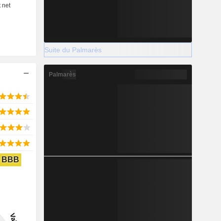
Suite du Palmarès
Palmarès
BBB