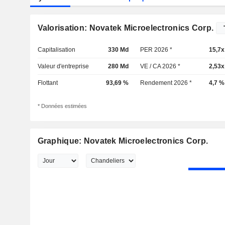
Valorisation: Novatek Microelectronics Corp.
Capitalisation
330 Md
PER 2026 *
15,7x
Valeur d'entreprise
280 Md
VE / CA 2026 *
2,53x
Flottant
93,69 %
Rendement 2026 *
4,7 %
* Données estimées
Graphique: Novatek Microelectronics Corp.