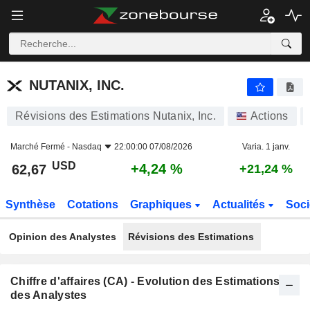
NUTANIX, INC.
62,67
$
+4,24 %
NUTANIX, INC.
Révisions des Estimations Nutanix, Inc.
Actions
Marché Fermé -
Nasdaq
22:00:00 07/08/2026
Varia. 1 janv.
USD
+4,24 %
62,67
+21,24 %
Synthèse
Cotations
Graphiques
Actualités
Soci
Opinion des Analystes
Révisions des Estimations
Chiffre d'affaires (CA) - Evolution des Estimations
des Analystes