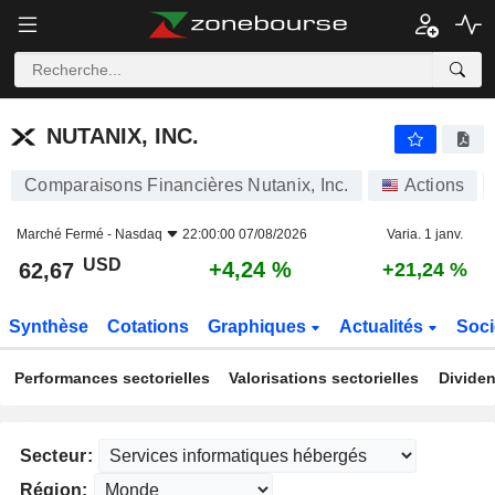
NUTANIX, INC.
62,67
$
+4,24 %
NUTANIX, INC.
Comparaisons Financières Nutanix, Inc.
Actions
Marché Fermé -
Nasdaq
22:00:00 07/08/2026
Varia. 1 janv.
USD
+4,24 %
62,67
+21,24 %
Synthèse
Cotations
Graphiques
Actualités
Soci
Performances sectorielles
Valorisations sectorielles
Dividen
Secteur:
Région: