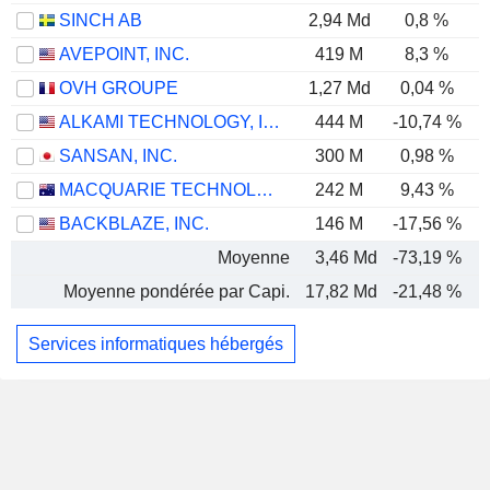
SINCH AB
2,94 Md
0,8 %
AVEPOINT, INC.
419 M
8,3 %
OVH GROUPE
1,27 Md
0,04 %
ALKAMI TECHNOLOGY, INC.
444 M
-10,74 %
SANSAN, INC.
300 M
0,98 %
MACQUARIE TECHNOLOGY GROUP LIMITED
242 M
9,43 %
BACKBLAZE, INC.
146 M
-17,56 %
Moyenne
3,46 Md
-73,19 %
Moyenne pondérée par Capi.
17,82 Md
-21,48 %
Services informatiques hébergés