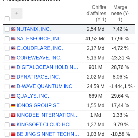
Chiffre
Marge
d'affaires
nette (Y-
E
(Y-1)
1)
NUTANIX, INC.
2,54 Md
7,42 %
SALESFORCE, INC.
41,52 Md
17,96 %
CLOUDFLARE, INC.
2,17 Md
-4,72 %
COREWEAVE, INC.
5,13 Md
-23,31 %
DIGITALOCEAN HOLDINGS, INC.
901 M
28,76 %
DYNATRACE, INC.
2,02 Md
8,06 %
D-WAVE QUANTUM INC.
24,59 M
-1 444,1 %
-
QUALYS, INC.
669 M
29,64 %
IONOS GROUP SE
1,55 Md
17,44 %
KINGDEE INTERNATIONAL SOFTWARE GROUP COMPANY LIMITED
1 Md
1,33 %
KINGSOFT CLOUD HOLDINGS LIMITED
1,37 Md
-9,79 %
BEIJING SINNET TECHNOLOGY CO.,LTD
1,03 Md
-10,58 %