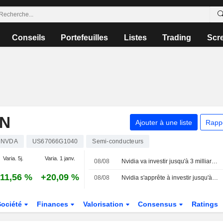
Conseils
Portefeuilles
Listes
Trading
Scr
ON
Ajouter à une liste
Rapp
NVDA
US67066G1040
Semi-conducteurs
Varia. 5j.
Varia. 1 janv.
08/08
Nvidia va investir jusqu'à 3 milliards de dollars dans Lancium, le développeur du centre de données Stargate, selon The Information
11,56 %
+20,09 %
08/08
Nvidia s'apprête à investir jusqu'à 3 milliards de dollars dans Lancium, selon The Information
Société
Finances
Valorisation
Consensus
Ratings