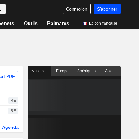
Connexion
S'abonner
eeners
Outils
Palmarès
Édition française
Indices
Europe
Amériques
Asie
ort PDF
RE
RE
Agenda
Secteur
Dérivés
Fonds et ETFs