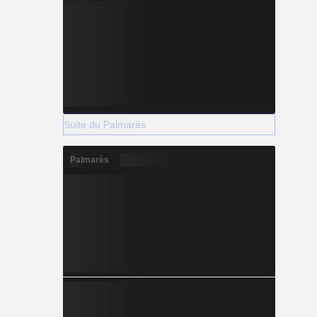
Suite du Palmarès
Palmarès