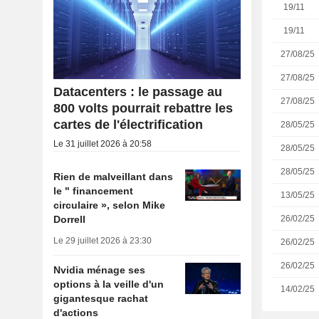
19/11
19/11
27/08/25
27/08/25
Datacenters : le passage au
27/08/25
800 volts pourrait rebattre les
cartes de l'électrification
28/05/25
Le 31 juillet 2026 à 20:58
28/05/25
28/05/25
Rien de malveillant dans
le " financement
13/05/25
circulaire », selon Mike
26/02/25
Dorrell
Le 29 juillet 2026 à 23:30
26/02/25
26/02/25
Nvidia ménage ses
options à la veille d'un
14/02/25
gigantesque rachat
d'actions