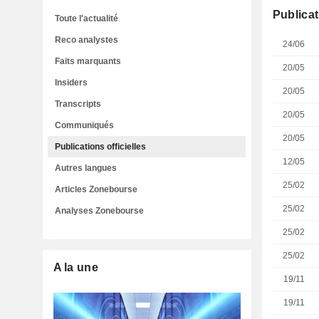
Publicat
Toute l'actualité
Reco analystes
24/06
Faits marquants
20/05
Insiders
20/05
Transcripts
20/05
Communiqués
20/05
Publications officielles
12/05
Autres langues
25/02
Articles Zonebourse
25/02
Analyses Zonebourse
25/02
25/02
A la une
19/11
19/11