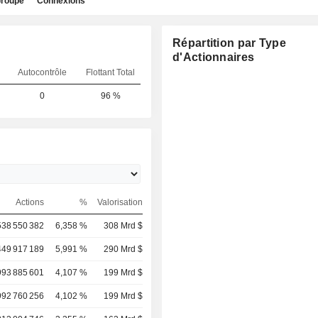
roupe
Connexions
Répartition par Type
d'Actionnaires
Autocontrôle
Flottant Total
0
96 %
Actions
%
Valorisation
538 550 382
6,358 %
308 Mrd $
449 917 189
5,991 %
290 Mrd $
993 885 601
4,107 %
199 Mrd $
992 760 256
4,102 %
199 Mrd $