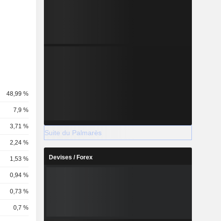
48,99 %
7,9 %
3,71 %
Suite du Palmarès
2,24 %
Devises / Forex
1,53 %
0,94 %
0,73 %
0,7 %