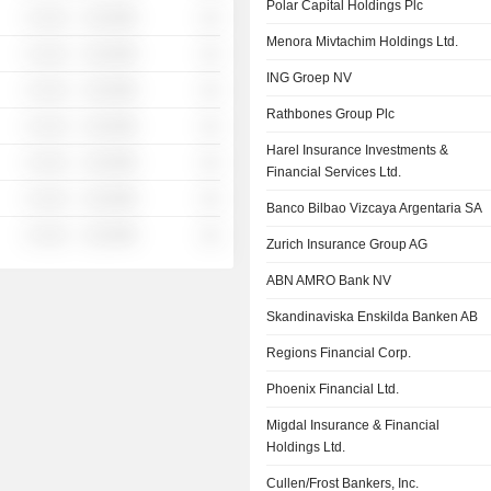
Polar Capital Holdings Plc
░ ░░░
░░░░%
░░
Menora Mivtachim Holdings Ltd.
░ ░░░
░░░░%
░░
ING Groep NV
░ ░░░
░░░░%
░░
Rathbones Group Plc
░ ░░░
░░░░%
░░
Harel Insurance Investments &
░ ░░░
░░░░%
░░
Financial Services Ltd.
░ ░░░
░░░░%
░░
Banco Bilbao Vizcaya Argentaria SA
░ ░░░
░░░░%
░░
Zurich Insurance Group AG
ABN AMRO Bank NV
Skandinaviska Enskilda Banken AB
Regions Financial Corp.
Phoenix Financial Ltd.
Migdal Insurance & Financial
Holdings Ltd.
Cullen/Frost Bankers, Inc.