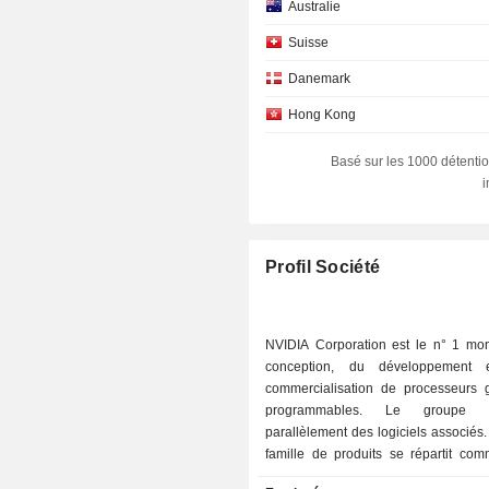
Australie
Suisse
Danemark
Hong Kong
Allemagne
Basé sur les 1000 détentio
Pays-Bas
Corée du Sud
Luxembourg
Profil Société
Irlande
Belgique
NVIDIA Corporation est le n° 1 mon
conception, du développement
Brésil
commercialisation de processeurs 
Italie
programmables. Le groupe d
parallèlement des logiciels associés
Israël
famille de produits se répartit comm
Singapour
solutions informatiques et de mise