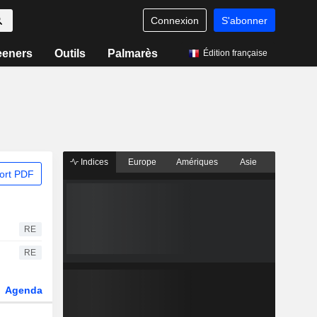
Connexion
S'abonner
eeners
Outils
Palmarès
Édition française
Indices
Europe
Amériques
Asie
ort PDF
RE
RE
Agenda
Secteur
Dérivés
Fonds et ETFs