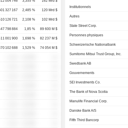
812 004 746
3,355 %
162 Mrd $
Institutionnels
601 327 167
2,485 %
120 Mrd $
Autres
510 126 721
2,108 %
102 Mrd $
State Street Corp.
447 798 884
1,85 %
89 600 M $
Personnes physiques
411 001 900
1,698 %
82 237 M $
Schweizerische Nationalbank
370 102 688
1,529 %
74 054 M $
Sumitomo Mitsui Trust Group, Inc.
░ ░░░
░░░░%
░░
Swedbank AB
░ ░░░
░░░░%
░░
Gouvernements
░ ░░░
░░░░%
░░
SEI Investments Co.
░ ░░░
░░░░%
░░
The Bank of Nova Scotia
░ ░░░
░░░░%
░░
Manulife Financial Corp.
░ ░░░
░░░░%
░░
Danske Bank A/S
░ ░░░
░░░░%
░░
Fifth Third Bancorp
░ ░░░
░░░░%
░░