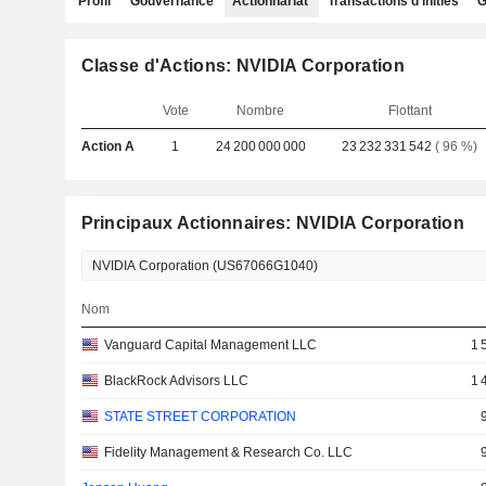
Profil
Gouvernance
Actionnariat
Transactions d'initiés
G
Classe d'Actions: NVIDIA Corporation
Vote
Nombre
Flottant
Action A
1
24 200 000 000
23 232 331 542
( 96 %)
Principaux Actionnaires: NVIDIA Corporation
Nom
Vanguard Capital Management LLC
1 
BlackRock Advisors LLC
1 
STATE STREET CORPORATION
Fidelity Management & Research Co. LLC