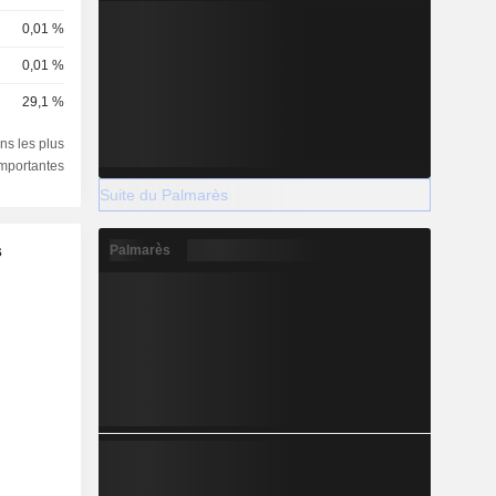
0,01 %
0,01 %
29,1 %
ns les plus
importantes
Suite du Palmarès
s
Palmarès