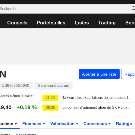
Conseils
Portefeuilles
Listes
Trading
Scr
ON
Ajouter à une liste
Rapp
US67066G1040
Semi-conducteurs
Après clôture
02:00:00
11:09
Taïwan : les exportations de juillet sous les attentes, mais la demande en IA reste solide
19,40
+0,19 %
09:35
Le conseil d'administration de SK Hynix approuve 38 milliards de dollars d'investissements pour ses usines de puces de Yongin et Cheongju en Corée du Sud
Société
Finances
Valorisation
Consensus
Ratings