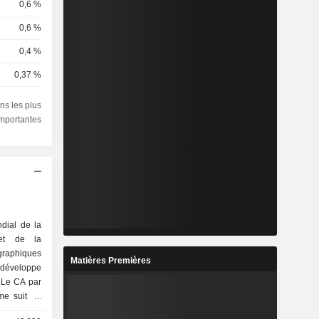
0,6 %
0,6 %
0,4 %
0,37 %
0,36 %
ns les plus
importantes
0,32 %
0,29 %
0,17 %
0,13 %
0,13 %
dial de la
 et de la
0,12 %
graphiques
Matières Premières
0,12 %
éveloppe
. Le CA par
0,08 %
e suit : -
0,07 %
 en réseau