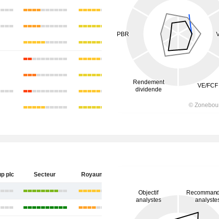
p plc
Secteur
Royaume-Uni