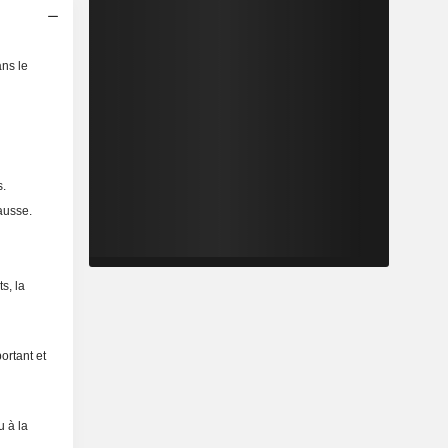
ns le
s.
ausse.
s, la
ortant et
u à la