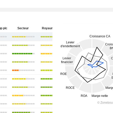
p plc
Secteur
Royaume-Uni