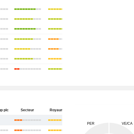
p plc
Secteur
Royaume-Uni