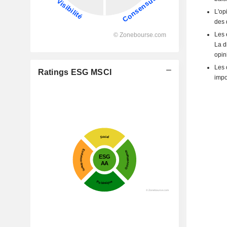
L'op
des 
Les 
La d
opin
Les 
Ratings ESG MSCI
impo