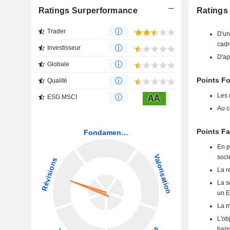
Ratings Surperformance
Ratings
Trader
D'un
cadr
Investisseur
D'ap
Globale
Points F
Qualité
Les 
ESG MSCI
AA
Au c
Points Fa
En p
soci
La r
La s
un E
La m
L'ob
bais