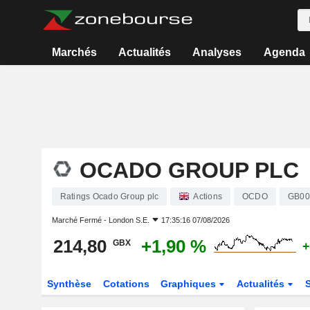
Marchés
Actualités
Analyses
Agenda
OCADO GROUP PLC
Ratings Ocado Group plc
Actions
OCDO
GB00
Marché Fermé -
London S.E.
17:35:16 07/08/2026
214,80
+1,90 %
GBX
+
Synthèse
Cotations
Graphiques
Actualités