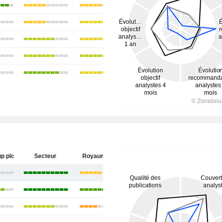
p plc
Secteur
Royaume-Uni