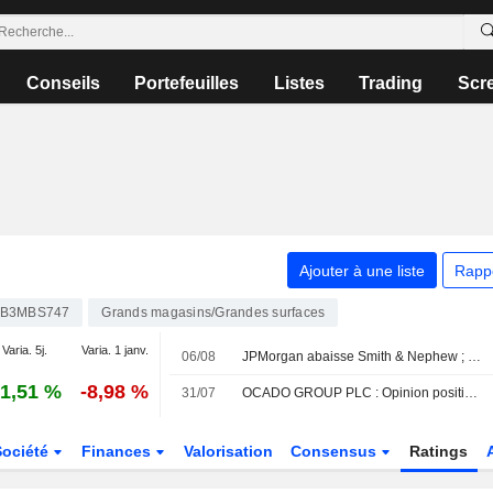
Conseils
Portefeuilles
Listes
Trading
Scr
Ajouter à une liste
Rapp
B3MBS747
Grands magasins/Grandes surfaces
Varia. 5j.
Varia. 1 janv.
06/08
JPMorgan abaisse Smith & Nephew ; les courtiers plébiscitent Next
1,51 %
-8,98 %
31/07
OCADO GROUP PLC : Opinion positive de AlphaValue/Baader Europe
Société
Finances
Valorisation
Consensus
Ratings