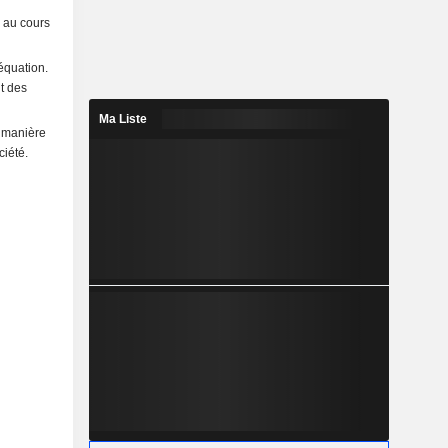
 au cours
équation.
it des
Ma Liste
e manière
ciété.