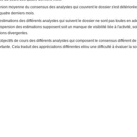
inion moyenne du consensus des analystes qui couvrent le dossier s'est détériorée
quatre derniers mois.
estimations des différents analystes qui suivent le dossier ne sont pas toutes en ad
ispersion des estimations supposent soit un manque de visibilité liée à l'activité, so
ions divergentes.
objectifs de cours des différents analystes qui composent le consensus diffèrent d
rtante. Cela traduit des appréciations différentes et/ou une difficulté à évaluer la so