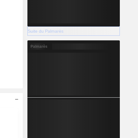
Suite du Palmarès
Palmarès