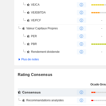
VE/CA
VE/EBITDA
VE/FCF
-
Valeur Capitaux Propres
-
PER
-
PBR
Rendement dividende
-
Plus de notes
Rating Consensus
Ocado Grou
Consensus
Recommandations analystes