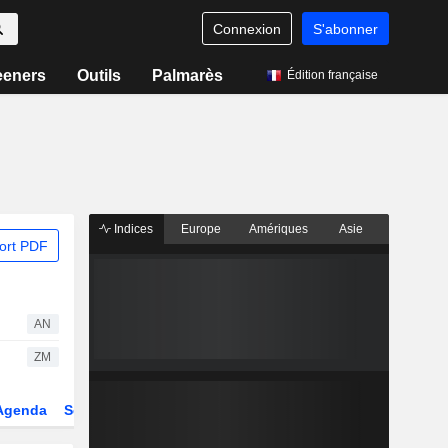
Connexion
S'abonner
eeners
Outils
Palmarès
Édition française
Indices
Europe
Amériques
Asie
ort PDF
AN
ZM
Agenda
Secteur
Dérivés
Fonds et ETFs