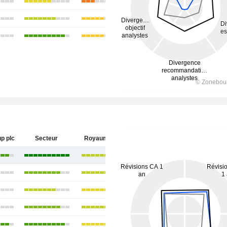
p plc
Secteur
Royaume-Uni