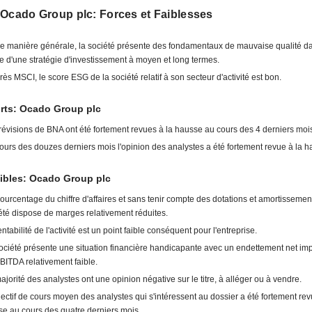
 Ocado Group plc: Forces et Faiblesses
e manière générale, la société présente des fondamentaux de mauvaise qualité da
e d'une stratégie d'investissement à moyen et long termes.
rès MSCI, le score ESG de la société relatif à son secteur d'activité est bon.
orts: Ocado Group plc
révisions de BNA ont été fortement revues à la hausse au cours des 4 derniers moi
ours des douzes derniers mois l'opinion des analystes a été fortement revue à la h
ibles: Ocado Group plc
ourcentage du chiffre d'affaires et sans tenir compte des dotations et amortissement
été dispose de marges relativement réduites.
entabilité de l'activité est un point faible conséquent pour l'entreprise.
ociété présente une situation financière handicapante avec un endettement net imp
BITDA relativement faible.
ajorité des analystes ont une opinion négative sur le titre, à alléger ou à vendre.
jectif de cours moyen des analystes qui s'intéressent au dossier a été fortement rev
se au cours des quatre derniers mois.