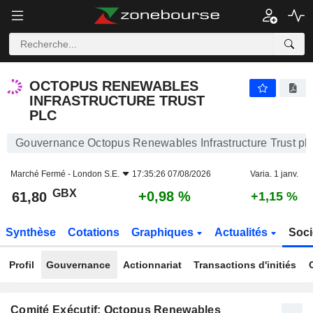
OCTOPUS RENEWABLES INFRASTRUCTURE TRUST PLC
61,80
p
+0,98 %
OCTOPUS RENEWABLES
INFRASTRUCTURE TRUST
PLC
Gouvernance Octopus Renewables Infrastructure Trust pl
Marché Fermé -
London S.E.
17:35:26 07/08/2026
Varia. 1 janv.
GBX
+0,98 %
61,80
+1,15 %
Synthèse
Cotations
Graphiques
Actualités
Soci
Profil
Gouvernance
Actionnariat
Transactions d'initiés
Comité Exécutif: Octopus Renewables