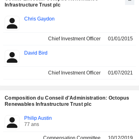
Infrastructure Trust plc
Fonctions
Chris Gaydon
Dirigeant
occupées
Chief Investment Officer
01/01/2015
David Bird
Chief Investment Officer
01/07/2021
Composition du Conseil d'Administration: Octopus
Renewables Infrastructure Trust plc
Administrateur
Comités
Philip Austin
77 ans
Compensation Committee
10/12/2019