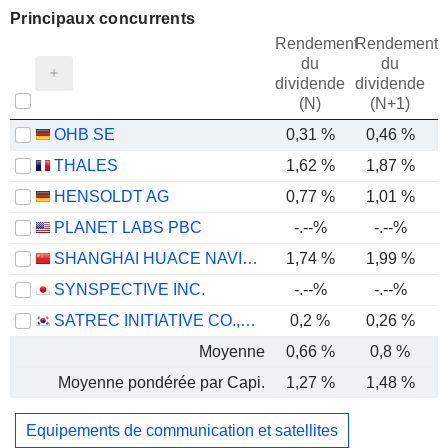
Principaux concurrents
Rendement
Rendement
du
du
dividende
dividende
(N)
(N+1)
OHB SE
0,31 %
0,46 %
THALES
1,62 %
1,87 %
HENSOLDT AG
0,77 %
1,01 %
PLANET LABS PBC
-.--%
-.--%
SHANGHAI HUACE NAVIGATION TECHNOLOGY LTD
1,74 %
1,99 %
SYNSPECTIVE INC.
-.--%
-.--%
SATREC INITIATIVE CO., LTD.
0,2 %
0,26 %
Moyenne
0,66 %
0,8 %
Moyenne pondérée par Capi.
1,27 %
1,48 %
Equipements de communication et satellites