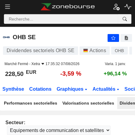
OHB SE
228,50
€
-3,59 %
OHB SE
Dividendes sectoriels OHB SE
Actions
OHB
Marché Fermé -
Xetra
17:35:32 07/08/2026
Varia. 1 janv.
EUR
-3,59 %
228,50
+96,14 %
Synthèse
Cotations
Graphiques
Actualités
Soci
Performances sectorielles
Valorisations sectorielles
Dividen
Secteur: