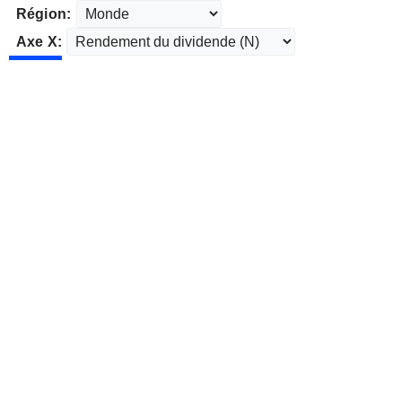
Région:
Axe X: