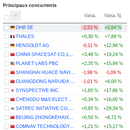
Principaux concurrents
V
Varia.
Varia. 5j.
OHB SE
-2,53 %
+2,64 %
-
THALES
+0,30 %
+7,89 %
+
HENSOLDT AG
-0,11 %
+12,96 %
+
CHINA SPACESAT CO.,LTD.
+3,48 %
+19,24 %
-
PLANET LABS PBC
+2,35 %
+15,94 %
-
SHANGHAI HUACE NAVIGATION TECHNOLOGY LTD
-1,98 %
-1,09 %
GUANGDONG NARUIDA TECHNOLOGY CO., LTD.
-1,01 %
+6,00 %
SYNSPECTIVE INC.
+1,65 %
+17,86 %
CHENGDU M&S ELECTRONICS TECHNOLOGY CO.,LTD.
+0,34 %
+16,00 %
-
SATREC INITIATIVE CO., LTD.
+0,95 %
+29,34 %
-
BEIJING ZHONGKEHAIXUN DIGITAL S&T CO., LTD.
+0,50 %
+8,72 %
COMNAV TECHNOLOGY LTD.
+1,21 %
+15,17 %
-