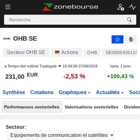
OHB SE
231,00
€
-2,53 %
OHB SE
Secteur OHB SE
Actions
OHB
DE0005936124
Temps réel estimé
Tradegate
16:09:06 07/08/2026
Varia. 1 janv.
EUR
-2,53 %
231,00
+100,43 %
Synthèse
Cotations
Graphiques
Actualités
Soci
Performances sectorielles
Valorisations sectorielles
Dividen
Secteur: