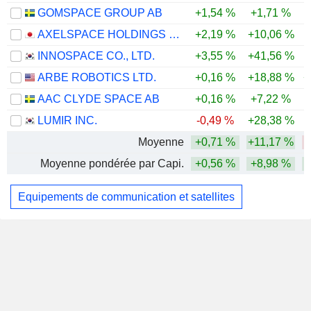
GOMSPACE GROUP AB
+1,54 %
+1,71 %
-
AXELSPACE HOLDINGS CORPORATION
+2,19 %
+10,06 %
INNOSPACE CO., LTD.
+3,55 %
+41,56 %
-
ARBE ROBOTICS LTD.
+0,16 %
+18,88 %
+
AAC CLYDE SPACE AB
+0,16 %
+7,22 %
LUMIR INC.
-0,49 %
+28,38 %
-
Moyenne
+0,71 %
+11,17 %
Moyenne pondérée par Capi.
+0,56 %
+8,98 %
Equipements de communication et satellites