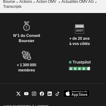
Bourse
Actions
Action OMV
Actualités OMV AG
Transcripts
N°1 du Conseil
+ de 20 ans
Boursier
à vos côtés
+ 1 300 000
membres