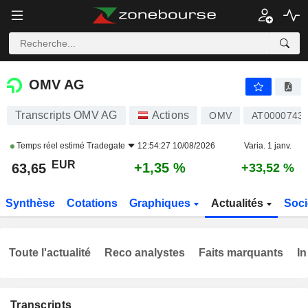
OMV AG
63,65
€
+1,35 %
OMV AG
Transcripts OMV AG
Actions
OMV
AT0000743
Temps réel estimé
Tradegate
12:54:27 10/08/2026
Varia. 1 janv.
EUR
+1,35 %
63,65
+33,52 %
Synthèse
Cotations
Graphiques
Actualités
Soci
Toute l'actualité
Reco analystes
Faits marquants
In
Transcripts