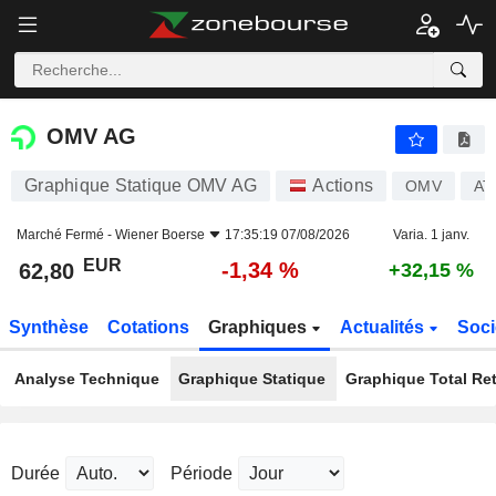
OMV AG
62,80
€
-1,34 %
OMV AG
Graphique Statique OMV AG
Actions
OMV
AT
Marché Fermé -
Wiener Boerse
17:35:19 07/08/2026
Varia. 1 janv.
EUR
-1,34 %
62,80
+32,15 %
Synthèse
Cotations
Graphiques
Actualités
Soci
Analyse Technique
Graphique Statique
Graphique Total Re
Durée
Période