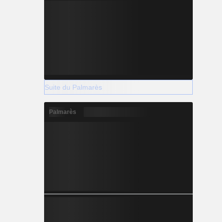
Suite du Palmarès
Palmarès