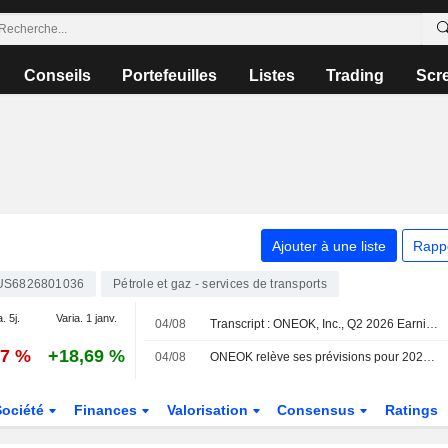
Conseils
Portefeuilles
Listes
Trading
Scr
Ajouter à une liste
Rapp
US6826801036
Pétrole et gaz - services de transports
. 5j.
Varia. 1 janv.
04/08
Transcript : ONEOK, Inc., Q2 2026 Earnings Call, Aug 04, 2026
07 %
+18,69 %
04/08
ONEOK relève ses prévisions pour 2026, porté par la hausse des volumes de liquides de gaz naturel
Société
Finances
Valorisation
Consensus
Ratings