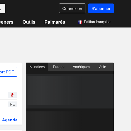
Connexion
S'abonner
eeners
Outils
Palmarès
Édition française
Indices
Europe
Amériques
Asie
ort PDF
RE
Agenda
Secteur
Dérivés
Fonds et ETFs