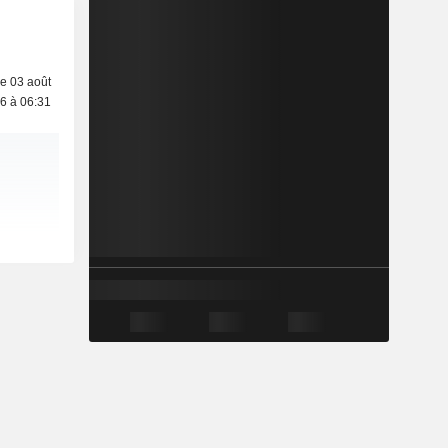
e 03 août
6 à 06:31