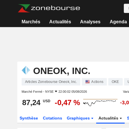
Marchés
Actualités
Analyses
Agenda
ONEOK, INC.
Articles Zonebourse Oneok, Inc.
Actions
OKE
Marché Fermé -
NYSE
22:00:02 05/08/2026
Varia
87,24
-0,47 %
USD
-3,
Synthèse
Cotations
Graphiques
Actualités