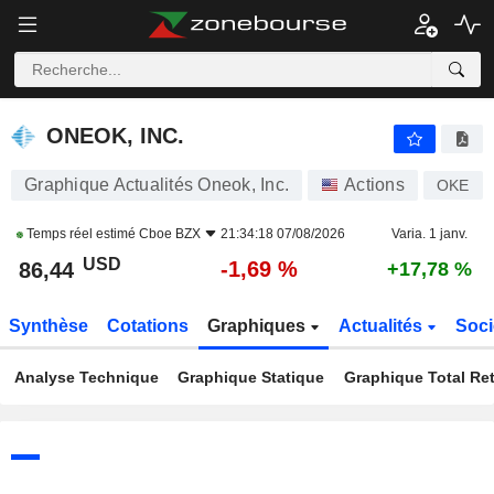
ONEOK, INC.
86,44
$
-1,69 %
ONEOK, INC.
Graphique Actualités Oneok, Inc.
Actions
OKE
Temps réel estimé
Cboe BZX
21:34:18 07/08/2026
Varia. 1 janv.
USD
-1,69 %
86,44
+17,78 %
Synthèse
Cotations
Graphiques
Actualités
Soci
Analyse Technique
Graphique Statique
Graphique Total Re