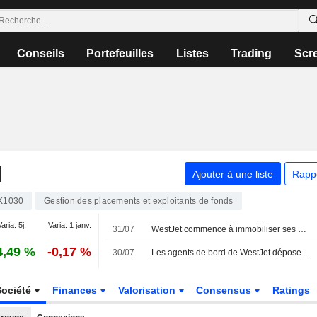
Conseils
Portefeuilles
Listes
Trading
Scr
N
Ajouter à une liste
Rapp
K1030
Gestion des placements et exploitants de fonds
aria. 5j.
Varia. 1 janv.
31/07
WestJet commence à immobiliser ses Boeing 737 avant une grève imminente
4,49 %
-0,17 %
30/07
Les agents de bord de WestJet déposent un préavis de grève de 72 heures concernant le travail non rémunéré
Société
Finances
Valorisation
Consensus
Ratings