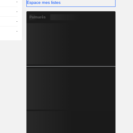
-
Espace mes listes
-
Palmarès
-
-