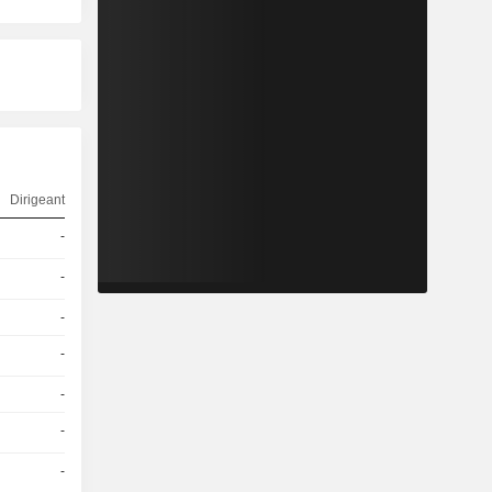
Dirigeant
-
-
-
-
-
-
-