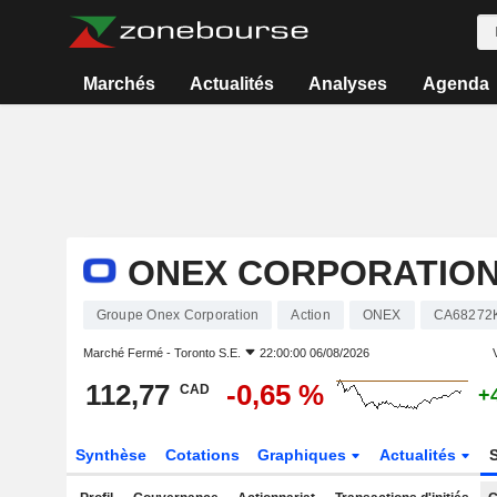
Marchés
Actualités
Analyses
Agenda
ONEX CORPORATIO
Groupe Onex Corporation
Action
ONEX
CA68272
Marché Fermé -
Toronto S.E.
22:00:00 06/08/2026
V
112,77
-0,65 %
CAD
+
Synthèse
Cotations
Graphiques
Actualités