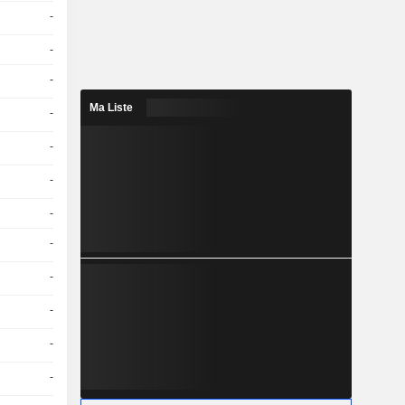
-
-
-
Ma Liste
-
-
-
-
-
-
-
-
-