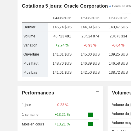
Cotations 5 jours: Oracle Corporation
Cours en dif
04/08/2026
05/08/2026
06/08/2026
Dernier
145,74 $US
144,39 $US
143,47 $US
Volume
43 723 491
23 524 074
23 073 334
Variation
+2,74 %
-0,93 %
-0,64 %
Ouverture
141,01 $US
145,00 $US
139,25 $US
Plus haut
148,70 $US
146,39 $US
146,58 $US
Plus bas
141,01 $US
142,50 $US
138,72 $US
Performances
Volume
Volume du j
1 jour
-0,23 %
Volume du j
1 semaine
+13,21 %
Volume moy
Mois en cours
+13,21 %