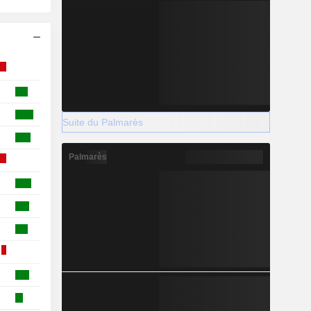
Suite du Palmarès
Palmarès