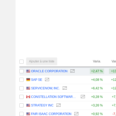
Ajouter à une liste
Varia.
Var
ORACLE CORPORATION
+2,47 %
+13
SAP SE
+4,08 %
+12
SERVICENOW, INC.
+6,42 %
+12
CONSTELLATION SOFTWARE INC.
+0,28 %
+7
STRATEGY INC
+3,26 %
+7
FAIR ISAAC CORPORATION
+0,92 %
-7