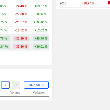
2015
-18,77 %
,85 %
-24,40 %
+69,27 %
19,93 Md
2014
+17,54 %
,18 %
-27,88 %
+8,06 %
13,87 Md
2013
+14,83 %
,24 %
-21,57 %
+100,81 %
14,2 Md
2012
+29,90 %
,74 %
-12,52 %
+12,02 %
12,7 Md
2011
-18,05 %
,76 %
-31,39 %
+48,46 %
96,07 Md
2010
+27,60 %
1,64 %
-35,86 %
+36,01 %
2009
+38,35 %
2008
-21,48 %
2007
+31,74 %
2006
+40,38 %
2005
-11,01 %
Volume
Variation
2004
+3,70 %
2003
+22,50 %
2002
-21,80 %