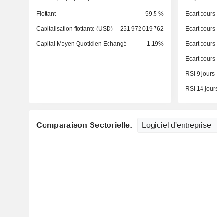
Flottant
59.5 %
Ecart cours
Capitalisation flottante (USD)
251 972 019 762
Ecart cours
Capital Moyen Quotidien Echangé
1.19%
Ecart cours
Ecart cours
RSI 9 jours
RSI 14 jour
Comparaison Sectorielle: