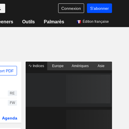
Connexion
S'abonner
eeners
Outils
Palmarès
Édition française
Indices
Europe
Amériques
Asie
ort PDF
RE
FW
Agenda
Secteur
Dérivés
Fonds et ETFs