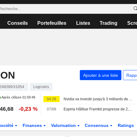
Conseils
Portefeuilles
Listes
Trading
Scr
ION
Ajouter à une liste
Rapp
S68389X1054
Logiciels
Après clôture
01:59:49
04:28
Nvidia va investir jusqu'à 3 milliards de dollars dans Lancium, le développeur du centre de données Stargate, selon The Information
46,68
-0,23 %
07/08
Espiria Hållbar Framtid progresse de 2,5 % en juillet – allègement des positions dans Bristol Myers Squibb, Merck et Novo Nordisk
Société
Finances
Valorisation
Consensus
Ratings