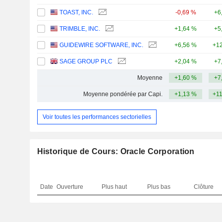
TOAST, INC.
-0,69 %
+6
TRIMBLE, INC.
+1,64 %
+5
GUIDEWIRE SOFTWARE, INC.
+6,56 %
+12
SAGE GROUP PLC
+2,04 %
+7
Moyenne
+1,60 %
+7
Moyenne pondérée par Capi.
+1,13 %
+1
Voir toutes les performances sectorielles
Historique de Cours: Oracle Corporation
Date
Ouverture
Plus haut
Plus bas
Clôture