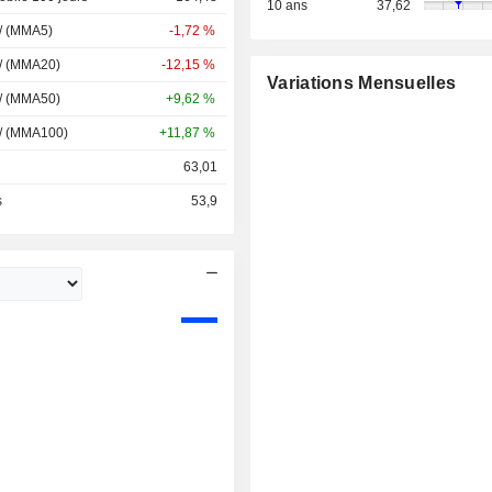
10 ans
37,62
 / (MMA5)
-1,72 %
 / (MMA20)
-12,15 %
Variations Mensuelles
 / (MMA50)
+9,62 %
 / (MMA100)
+11,87 %
63,01
s
53,9