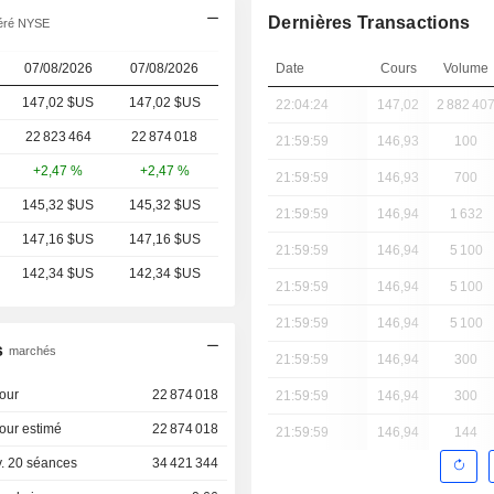
Dernières Transactions
féré NYSE
07/08/2026
07/08/2026
Date
Cours
Volume
147,02 $US
147,02
$US
22:04:24
147,02
2 882 40
22 823 464
22 874 018
21:59:59
146,93
100
+2,47 %
+2,47 %
21:59:59
146,93
700
145,32 $US
145,32 $US
21:59:59
146,94
1 632
147,16 $US
147,16 $US
21:59:59
146,94
5 100
142,34 $US
142,34 $US
21:59:59
146,94
5 100
21:59:59
146,94
5 100
s
marchés
21:59:59
146,94
300
our
22 874 018
21:59:59
146,94
300
our estimé
22 874 018
21:59:59
146,94
144
. 20 séances
34 421 344