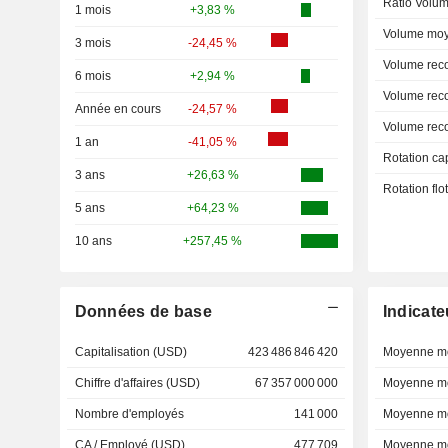
Ratio Volum
1 mois
+3,83 %
Volume moy
3 mois
-24,45 %
Volume rec
6 mois
+2,94 %
Volume rec
Année en cours
-24,57 %
Volume rec
1 an
-41,05 %
Rotation ca
3 ans
+26,63 %
Rotation fl
5 ans
+64,23 %
10 ans
+257,45 %
Données de base
Indicate
Capitalisation (USD)
423 486 846 420
Moyenne mo
Chiffre d'affaires (USD)
67 357 000 000
Moyenne mo
Nombre d'employés
141 000
Moyenne mo
CA / Employé (USD)
477 709
Moyenne mo