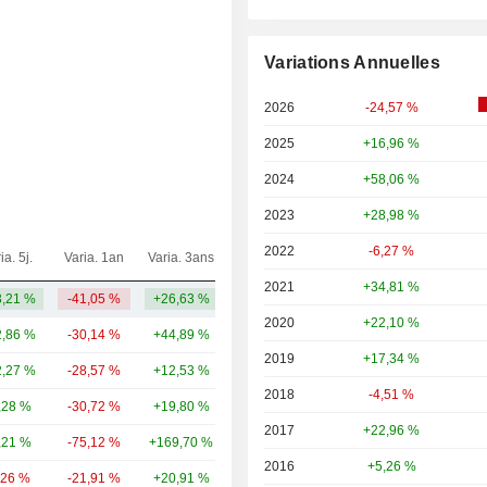
Variations Annuelles
2026
-24,57 %
2025
+16,96 %
2024
+58,06 %
2023
+28,98 %
2022
-6,27 %
ia. 5j.
Varia. 1an
Varia. 3ans
Capi.($)
2021
+34,81 %
,21 %
-41,05 %
+26,63 %
423 Md
2020
+22,10 %
,86 %
-30,14 %
+44,89 %
237 Md
2019
+17,34 %
,27 %
-28,57 %
+12,53 %
129 Md
2018
-4,51 %
,28 %
-30,72 %
+19,80 %
48,98 Md
2017
+22,96 %
,21 %
-75,12 %
+169,70 %
38,43 Md
2016
+5,26 %
,26 %
-21,91 %
+20,91 %
22,49 Md