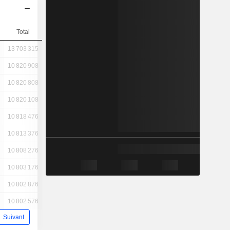
Total
7
13 703 315
10 820 908
10 820 808
10 820 108
10 818 476
10 813 376
10 808 276
10 803 176
10 802 876
10 802 576
Suivant