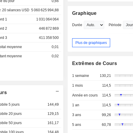
e du jour
0,66
. 20 séances USD
5 060 625 994,88
Graphique
ord 1
1 031 064 064
Durée
Période
ord 2
446 872 869
ord 3
411 358 500
Plus de graphiques
pital moyenne
0,01
ottant moyenne
0,02
Extrêmes de Cours
1 semaine
130,21
1 mois
114,5
urs
Année en cours
114,5
bile 5 jours
144,49
1 an
114,5
bile 20 jours
129,15
3 ans
99,26
bile 50 jours
161,17
5 ans
60,78
bile 100 jours
164,48