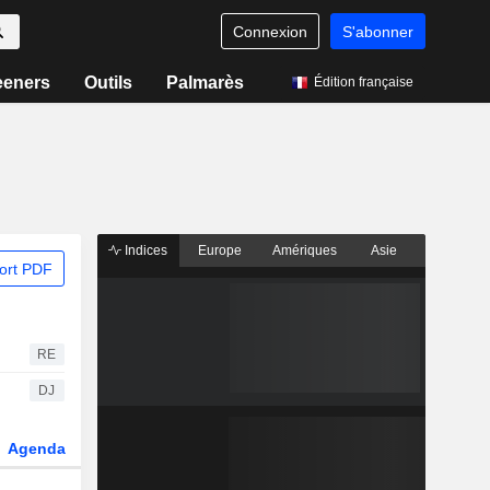
Connexion
S'abonner
eeners
Outils
Palmarès
Édition française
Indices
Europe
Amériques
Asie
ort PDF
RE
DJ
Agenda
Secteur
Dérivés
Fonds et ETFs