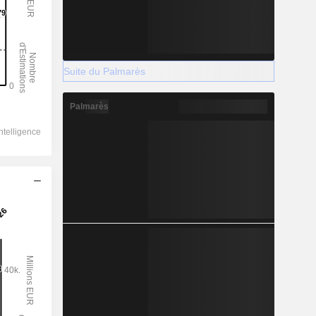
Suite du Palmarès
Palmarès