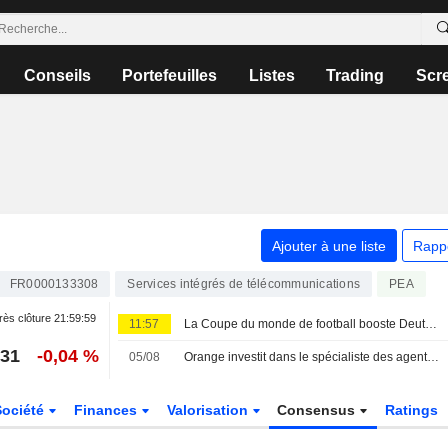
Conseils
Portefeuilles
Listes
Trading
Scr
Ajouter à une liste
Rapp
FR0000133308
Services intégrés de télécommunications
PEA
ès clôture
21:59:59
11:57
La Coupe du monde de football booste Deutsche Telekom - Le rachat d'actions s'intensifie
,31
-0,04 %
05/08
Orange investit dans le spécialiste des agents IA autonomes HappyRobot
Société
Finances
Valorisation
Consensus
Ratings