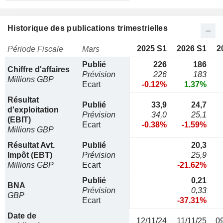
Historique des publications trimestrielles
2025 S1
2026 S1
2
Période Fiscale
Mars
Publié
226
186
Chiffre d'affaires
Prévision
226
183
Millions GBP
Ecart
-0.12%
1.37%
Résultat
Publié
33,9
24,7
d'exploitation
Prévision
34,0
25,1
(EBIT)
Ecart
-0.38%
-1.59%
Millions GBP
Résultat Avt.
Publié
20,3
Impôt (EBT)
Prévision
25,9
Millions GBP
Ecart
-21.62%
Publié
0,21
BNA
Prévision
0,33
GBP
Ecart
-37.31%
Date de
12/11/24
11/11/25
0