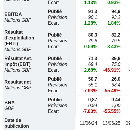
Ecart
1.13%
0.93%
Publié
91,3
94,9
EBITDA
Prévision
90,1
93,2
Millions GBP
Ecart
1.28%
1.84%
Résultat
Publié
80,3
82,2
d'exploitation
Prévision
79,8
79,5
(EBIT)
Ecart
0.59%
3.43%
Millions GBP
Résultat Avt.
Publié
71,3
39,8
Impôt (EBT)
Prévision
69,4
75,0
Millions GBP
Ecart
2.68%
-46.91%
Publié
50,7
26,0
Résultat net
Prévision
55,1
58,4
Millions GBP
Ecart
-7.93%
-55.49%
Publié
0,87
0,44
BNA
Prévision
0,94
1,00
GBP
Ecart
-7.83%
-55.55%
Date de
11/06/24
13/06/25
0
publication