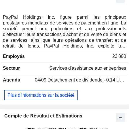
PayPal Holdings, Inc. figure parmi les principaux
prestataires mondiaux de services de paiement en ligne. La
société permet aux particuliers et aux professionnels
d'effectuer leurs transactions d'achat et de vente de biens et
de services, ainsi que leurs opérations de transfert et de
retrait de fonds. PayPal Holdings, Inc. exploite une
plateforme technologique dotées de solutions (marques
Employés
23 800
PayPal, PayPal Credit, Venmo et Braintree) destinées à
faciliter les paiements assurés via des sites marchands, des
Secteur
Services d'assistance aux entreprises
dispositifs mobiles, et par le biais de magasins. Le CA par
source de revenus se répartit comme suit : - revenus des
Agenda
04/09
Détachement de dividende - 0.14 USD
transactions (89,8%) ; - revenus issus des prestations de
services à valeur ajoutée (10,2%). A fin 2025, PayPal
Holdings, Inc. compte 439 millions de comptes actifs. 56,9%
Plus d'informations sur la société
du CA est réalisé aux Etats-Unis.
Compte de Résultat et Estimations