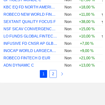
KBC EQ FD NORTH AMERICA CLASSIC USD CAP
Non
+18,00 %
ROBECO NEW WORLD FINANCIALS D EUR
Non
+11,00 %
SEXTANT QUALITY FOCUS F
Non
+38,00 %
NSF SICAV CONVERGENCE TECH I USD ACC
Non
+15,00 %
LO FUNDS GLOBAL FINTECH USD MA
Non
+10,00 %
INFUSIVE FD CNSR AP GLB LDR A
Non
+7,00 %
INOCAP WORLD LARGECAPS N
Non
+9,00 %
ROBECO FINTECH D EUR
Non
+21,00 %
ADN DYNAMIC C
Non
+13,00 %
1
2