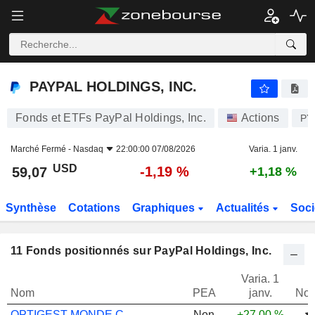
PAYPAL HOLDINGS, INC.
59,07
$
-1,19 %
PAYPAL HOLDINGS, INC.
Fonds et ETFs PayPal Holdings, Inc.
Actions
PY
Marché Fermé -
Nasdaq
22:00:00 07/08/2026
Varia. 1 janv.
USD
-1,19 %
59,07
+1,18 %
Synthèse
Cotations
Graphiques
Actualités
Soci
11
Fonds positionnés sur PayPal Holdings, Inc.
Varia. 1
Nom
PEA
janv.
Not
OPTIGEST MONDE C
Non
+27,00 %