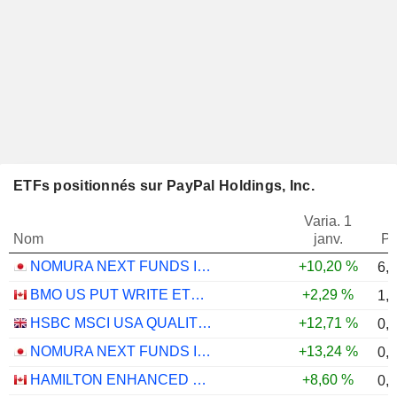
ETFs positionnés sur PayPal Holdings, Inc.
Varia. 1
Nom
janv.
Po
NOMURA NEXT FUNDS INTERNATIONAL EQUITY MSCI-KOKUSAI (YEN-HEDGED) ETF - JPY
+10,20 %
6,
BMO US PUT WRITE ETF - CAD
+2,29 %
1,
HSBC MSCI USA QUALITY UCITS ETF - USD
+12,71 %
0,
NOMURA NEXT FUNDS INTERNATIONAL EQUITY MSCI-KOKUSAI (UNHEDGED) ETF - JPY
+13,24 %
0,
HAMILTON ENHANCED U.S. COVERED CALL ETF - CAD HEDGED
+8,60 %
0,