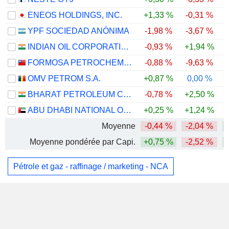
ENEOS HOLDINGS, INC.
+1,33 %
-0,31 %
YPF SOCIEDAD ANÓNIMA
-1,98 %
-3,67 %
INDIAN OIL CORPORATION LIMITED
-0,93 %
+1,94 %
FORMOSA PETROCHEMICAL CORPORATION
-0,88 %
-9,63 %
+
OMV PETROM S.A.
+0,87 %
0,00 %
+
BHARAT PETROLEUM CORPORATION LIMITED
-0,78 %
+2,50 %
ABU DHABI NATIONAL OIL COMPANY FOR DISTRIBUTION
+0,25 %
+1,24 %
Moyenne
-0,44 %
-2,04 %
Moyenne pondérée par Capi.
+0,75 %
-2,52 %
Pétrole et gaz - raffinage / marketing - NCA