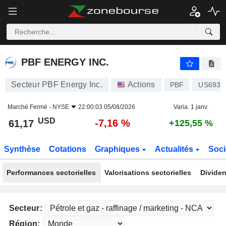
PBF ENERGY INC.
61,17
$
-7,16 %
PBF ENERGY INC.
Secteur PBF Energy Inc.
Actions
PBF
US6931
Marché Fermé -
NYSE
22:00:03 05/08/2026
Varia. 1 janv.
USD
-7,16 %
61,17
+125,55 %
Synthèse
Cotations
Graphiques
Actualités
Soci
Performances sectorielles
Valorisations sectorielles
Dividen
Secteur:
Région: