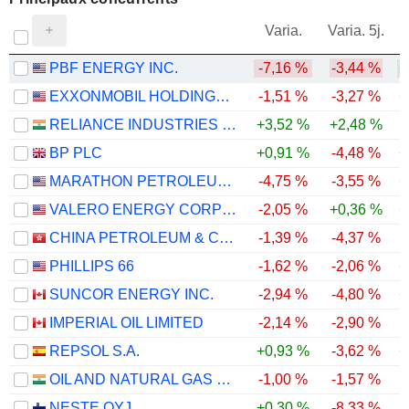
V
Varia.
Varia. 5j.
PBF ENERGY INC.
-7,16 %
-3,44 %
+
EXXONMOBIL HOLDINGS CORPORATION
-1,51 %
-3,27 %
+
RELIANCE INDUSTRIES LTD
+3,52 %
+2,48 %
BP PLC
+0,91 %
-4,48 %
+
MARATHON PETROLEUM CORPORATION
-4,75 %
-3,55 %
+
VALERO ENERGY CORPORATION
-2,05 %
+0,36 %
+
CHINA PETROLEUM & CHEMICAL CORPORATION
-1,39 %
-4,37 %
PHILLIPS 66
-1,62 %
-2,06 %
+
SUNCOR ENERGY INC.
-2,94 %
-4,80 %
+
IMPERIAL OIL LIMITED
-2,14 %
-2,90 %
REPSOL S.A.
+0,93 %
-3,62 %
+
OIL AND NATURAL GAS CORPORATION LIMITED
-1,00 %
-1,57 %
NESTE OYJ
+0,30 %
-8,33 %