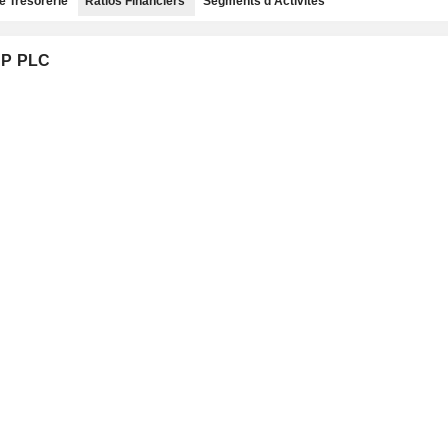
e Trésorerie
Ratios Financiers
Segments d'Activités
UP PLC