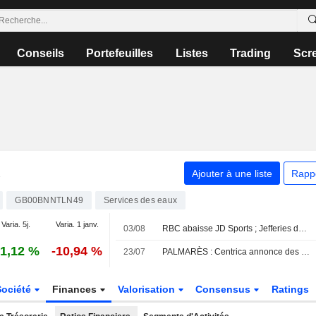
Conseils
Portefeuilles
Listes
Trading
Scr
C
Ajouter à une liste
Rapp
GB00BNNTLN49
Services des eaux
Varia. 5j.
Varia. 1 janv.
03/08
RBC abaisse JD Sports ; Jefferies dégrade Severn Trent
1,12 %
-10,94 %
23/07
PALMARÈS : Centrica annonce des suppressions de postes, le résultat ajusté recule
Société
Finances
Valorisation
Consensus
Ratings