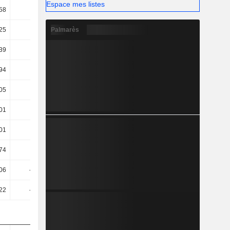
Espace mes listes
58
12,47
14,36
10
Palmarès
25
32,94
30,46
39,13
39
18,21
13,14
24,65
94
18,21
13,14
24,65
05
-0,94
-5,43
7,18
01
-1,05
-5,53
7,09
01
-1,05
-5,53
7,09
,74
0,85
-2,95
5,99
06
-47,29
-54,19
-26,52
22
-36,47
-42,94
-16,57