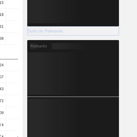
15
0,16
0,16
0,18
18
0,18
0,19
0,21
31
4,28
4,03
3,62
Suite du Palmarès
68
4,38
3,92
2,78
Palmarès
24
0,97
1,51
1,51
07
0,83
1,33
1,32
43
0,25
0,16
0,62
72
85,53
90,66
100,85
09
83,57
93,22
131,49
6 k
1,28 k
1,32 k
1,57 k
7 k
-1,11 k
-1,14 k
-1,34 k