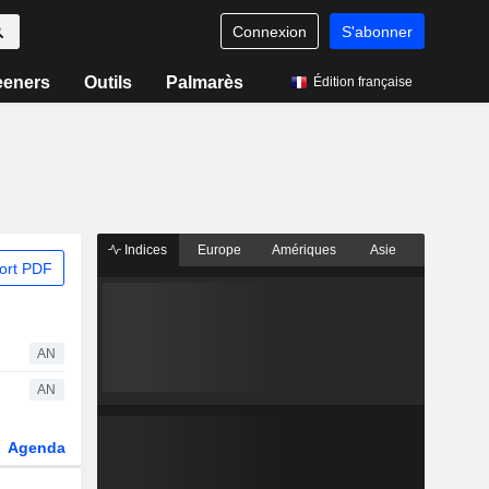
Connexion
S'abonner
eeners
Outils
Palmarès
Édition française
Indices
Europe
Amériques
Asie
ort PDF
AN
AN
Agenda
Secteur
Dérivés
Fonds et ETFs