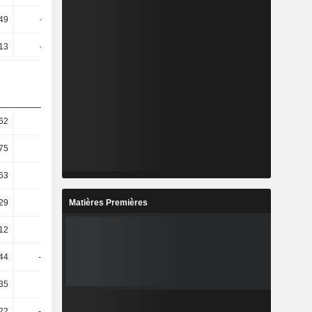
,49
-17,99
-13,37
-40,59
,13
-17,33
-12,14
-37,83
62
13,89
15,44
23,27
,75
12,1
14,42
25,66
,63
30,27
-3,57
54,26
Matières Premières
,29
48,74
-16,72
118,03
,12
48,74
-16,72
118,03
,44
-2,22 k
568,24
-263,03
,35
-9,6 k
509,47
-258,03
,22
-9,57 k
351,83
-219,88