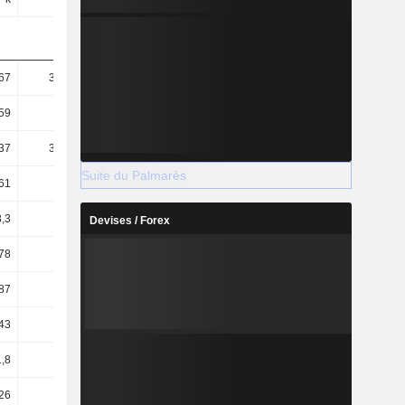
67
343,14
314,08
347,1
59
77,43
75,85
77,63
37
322,18
296,31
336,35
Suite du Palmarès
61
72,71
71,56
75,23
,3
81,34
79,42
81,13
Devises / Forex
78
1,05
0,73
1,55
87
2,12
1,71
2,48
,43
-1,41
-1,81
-0,59
1,8
11,97
14,14
9,63
26
11,53
12,84
8,98