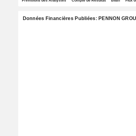
Prévisions des Analystes
Compte de Résultat
Bilan
Flux d
Données Financières Publiées: PENNON GRO