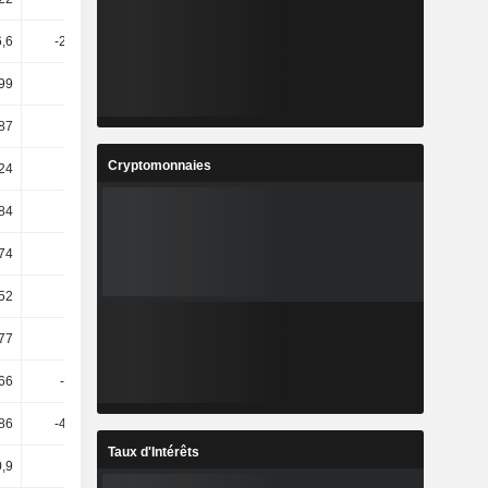
6,6
-231,13
-502,11
-401,36
99
19,76
8,84
7,81
87
32
-3,03
19,53
Cryptomonnaies
,24
43,84
8
17,81
,84
20,16
12,97
6,14
,74
-3,38
30,96
-3,77
,52
-2,42
-37,21
283,64
77
69,96
19,46
-5,08
,66
-5,17 k
29,18
-39,11
,86
-439,98
31,8
-51,87
Taux d'Intérêts
,9
3,84
-28,85
-7,22