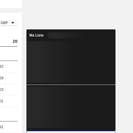
GBP
Ma Liste
2024
2025
2026
32
1,81
1,29
2,74
59
2,19
1,54
3,23
03
-0,74
-4,35
6,47
01
-0,83
-4,44
6,41
91
94,4
95,14
96,98