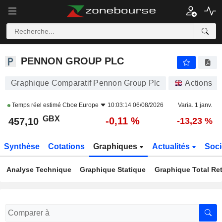
PENNON GROUP PLC
457,10
p
-0,11 %
PENNON GROUP PLC
Graphique Comparatif Pennon Group Plc
Actions
Temps réel estimé
Cboe Europe
10:03:14 06/08/2026
Varia. 1 janv.
GBX
-0,11 %
457,10
-13,23 %
Synthèse
Cotations
Graphiques
Actualités
Soci
Analyse Technique
Graphique Statique
Graphique Total Re