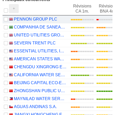
Révisions
Révision
CA 1m.
BNA 4m
PENNON GROUP PLC
COMPANHIA DE SANEAMENTO BÁSICO DO ESTADO DE SÃO PAULO - SABESP
UNITED UTILITIES GROUP PLC
SEVERN TRENT PLC
ESSENTIAL UTILITIES, INC.
AMERICAN STATES WATER COMPANY
CHENGDU XINGRONG ENVIRONMENT CO., LTD.
CALIFORNIA WATER SERVICE GROUP
BEIJING CAPITAL ECO-ENVIRONMENT PROTECTION GROUP CO., LTD.
ZHONGSHAN PUBLIC UTILITIES GROUP CO.,LTD
MAYNILAD WATER SERVICES, INC.
AGUAS ANDINAS S.A.
JIANGXI HONGCHENG ENVIRONMENT CO.,LTD.