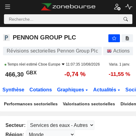
PENNON GROUP PLC
466,30
p
-0,74 %
PENNON GROUP PLC
Révisions sectorielles Pennon Group Plc
Actions
Temps réel estimé
Cboe Europe
11:07:35 10/08/2026
Varia. 1 janv.
GBX
-0,74 %
466,30
-11,55 %
Synthèse
Cotations
Graphiques
Actualités
Soci
Performances sectorielles
Valorisations sectorielles
Dividen
Secteur:
Région: