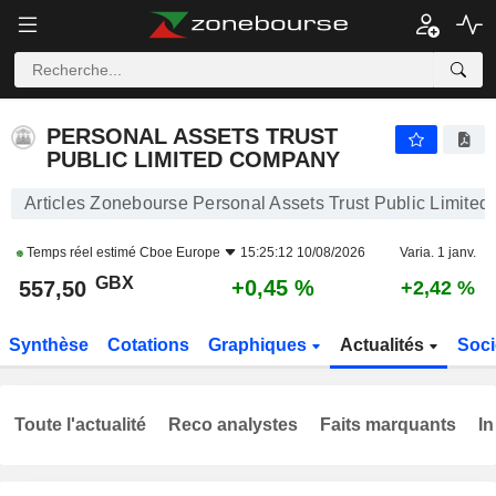
PERSONAL ASSETS TRUST PUBLIC LIMITED COMPANY
557,50
p
+0,45 %
PERSONAL ASSETS TRUST
PUBLIC LIMITED COMPANY
Articles Zonebourse Personal Assets Trust Public Limite
Temps réel estimé
Cboe Europe
15:25:12 10/08/2026
Varia. 1 janv.
GBX
+0,45 %
557,50
+2,42 %
Synthèse
Cotations
Graphiques
Actualités
Soci
Toute l'actualité
Reco analystes
Faits marquants
In