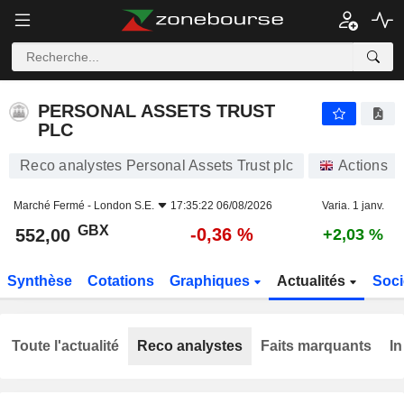
PERSONAL ASSETS TRUST PLC
552,00
p
-0,36 %
PERSONAL ASSETS TRUST
PLC
Reco analystes Personal Assets Trust plc
Actions
Marché Fermé -
London S.E.
17:35:22 06/08/2026
Varia. 1 janv.
GBX
-0,36 %
552,00
+2,03 %
Synthèse
Cotations
Graphiques
Actualités
Soci
Toute l'actualité
Reco analystes
Faits marquants
In