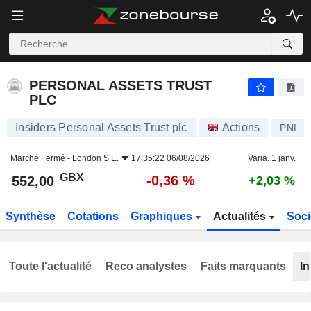
PERSONAL ASSETS TRUST PLC
552,00
p
-0,36 %
PERSONAL ASSETS TRUST
PLC
Insiders Personal Assets Trust plc
Actions
PNL
Marché Fermé -
London S.E.
17:35:22 06/08/2026
Varia. 1 janv.
GBX
-0,36 %
552,00
+2,03 %
Synthèse
Cotations
Graphiques
Actualités
Soci
Toute l'actualité
Reco analystes
Faits marquants
In