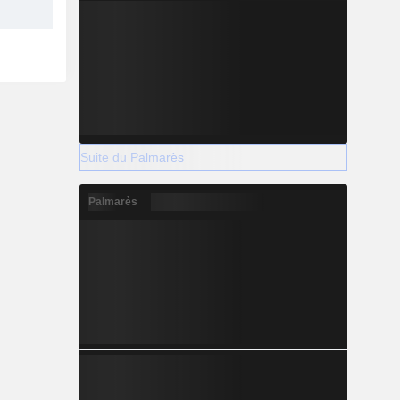
Suite du Palmarès
Palmarès