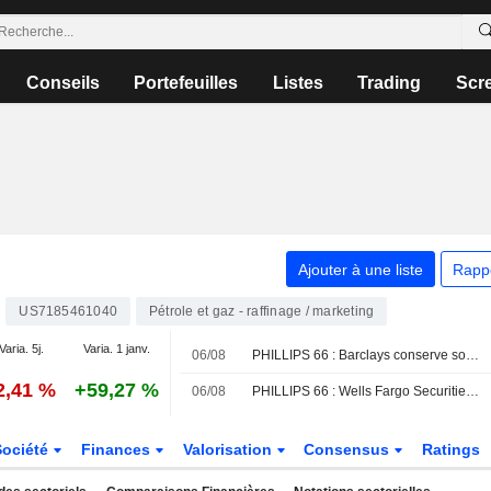
Conseils
Portefeuilles
Listes
Trading
Scr
Ajouter à une liste
Rapp
US7185461040
Pétrole et gaz - raffinage / marketing
Varia. 5j.
Varia. 1 janv.
06/08
PHILLIPS 66 : Barclays conserve son opinion négative
2,41 %
+59,27 %
06/08
PHILLIPS 66 : Wells Fargo Securities maintient son opinion vendeuse
Société
Finances
Valorisation
Consensus
Ratings