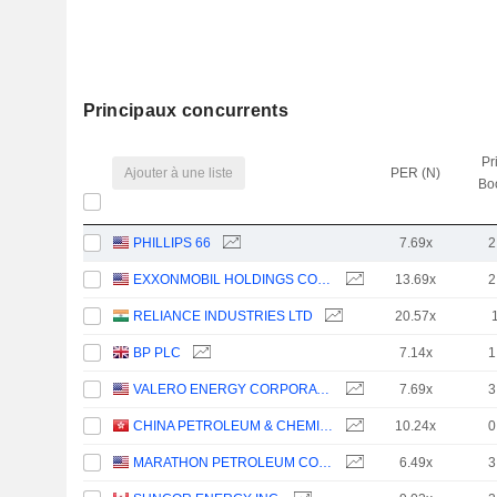
Principaux concurrents
Pr
Ajouter à une liste
PER (N)
Bo
PHILLIPS 66
7.69x
2
EXXONMOBIL HOLDINGS CORPORATION
13.69x
2
RELIANCE INDUSTRIES LTD
20.57x
BP PLC
7.14x
1
VALERO ENERGY CORPORATION
7.69x
3
CHINA PETROLEUM & CHEMICAL CORPORATION
10.24x
0
MARATHON PETROLEUM CORPORATION
6.49x
3