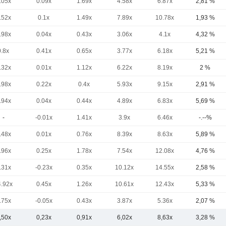
.05x
0.09x
1.69x
4.58x
6.87x
2,81 %
.52x
0.1x
1.49x
7.89x
10.78x
1,93 %
.98x
0.04x
0.43x
3.06x
4.1x
4,32 %
0.8x
0.41x
0.65x
3.77x
6.18x
5,21 %
.32x
0.01x
1.12x
6.22x
8.19x
2 %
.98x
0.22x
0.4x
5.93x
9.15x
2,91 %
.94x
0.04x
0.44x
4.89x
6.83x
5,69 %
-
-0.01x
1.41x
3.9x
6.46x
-.--%
.48x
0.01x
0.76x
8.39x
8.63x
5,89 %
.96x
0.25x
1.78x
7.54x
12.08x
4,76 %
.31x
-0.23x
0.35x
10.12x
14.55x
2,58 %
4.92x
0.45x
1.26x
10.61x
12.43x
5,33 %
.75x
-0.05x
0.43x
3.87x
5.36x
2,07 %
,50x
0,23x
0,91x
6,02x
8,63x
3,28 %