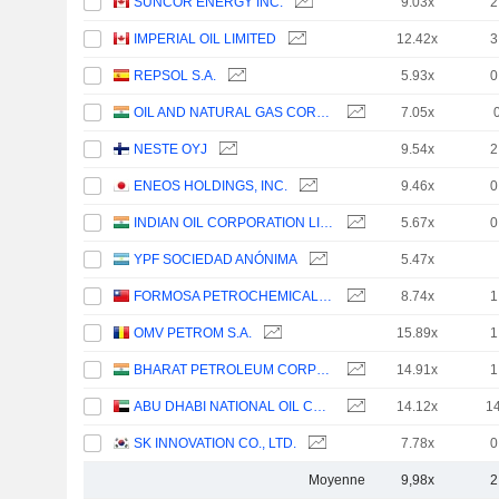
SUNCOR ENERGY INC.
9.03x
2
IMPERIAL OIL LIMITED
12.42x
3
REPSOL S.A.
5.93x
0
OIL AND NATURAL GAS CORPORATION LIMITED
7.05x
NESTE OYJ
9.54x
2
ENEOS HOLDINGS, INC.
9.46x
0
INDIAN OIL CORPORATION LIMITED
5.67x
0
YPF SOCIEDAD ANÓNIMA
5.47x
FORMOSA PETROCHEMICAL CORPORATION
8.74x
1
OMV PETROM S.A.
15.89x
1
BHARAT PETROLEUM CORPORATION LIMITED
14.91x
1
ABU DHABI NATIONAL OIL COMPANY FOR DISTRIBUTION
14.12x
1
SK INNOVATION CO., LTD.
7.78x
0
Moyenne
9,98x
2