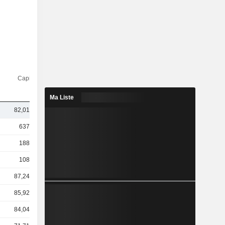
Capi.($)
Ma Liste
82,01 Md
637 Md
188 Md
108 Md
87,24 Md
85,92 Md
84,04 Md