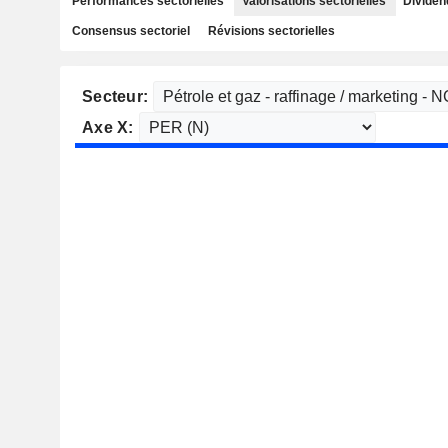
Performances sectorielles
Valorisations sectorielles
Dividen
Consensus sectoriel
Révisions sectorielles
Secteur:
Axe X: