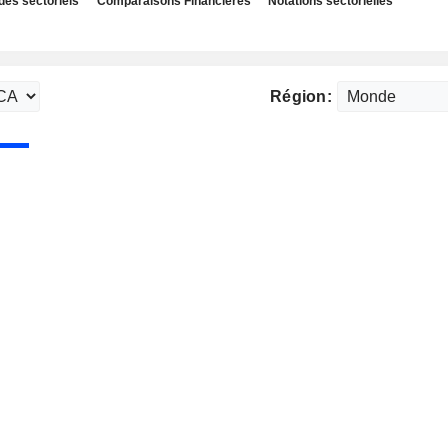
des sectoriels
Comparaisons Financières
Notations sectorielles
Région: