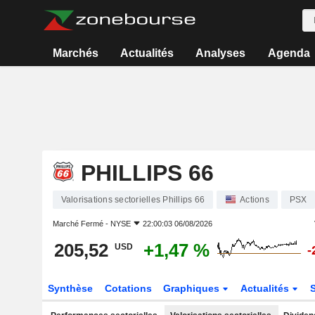
Marchés
Actualités
Analyses
Agenda
PHILLIPS 66
Valorisations sectorielles Phillips 66
Actions
PSX
Marché Fermé -
NYSE
22:00:03 06/08/2026
205,52
+1,47 %
USD
-
Synthèse
Cotations
Graphiques
Actualités