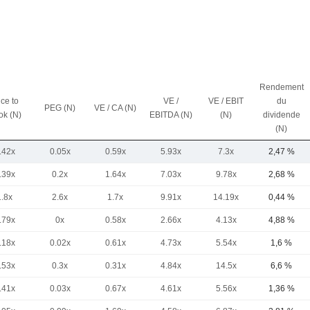
Rendement
ice to
VE /
VE / EBIT
du
PEG (N)
VE / CA (N)
ok (N)
EBITDA (N)
(N)
dividende
(N)
.42x
0.05x
0.59x
5.93x
7.3x
2,47 %
.39x
0.2x
1.64x
7.03x
9.78x
2,68 %
1.8x
2.6x
1.7x
9.91x
14.19x
0,44 %
.79x
0x
0.58x
2.66x
4.13x
4,88 %
.18x
0.02x
0.61x
4.73x
5.54x
1,6 %
.53x
0.3x
0.31x
4.84x
14.5x
6,6 %
.41x
0.03x
0.67x
4.61x
5.56x
1,36 %