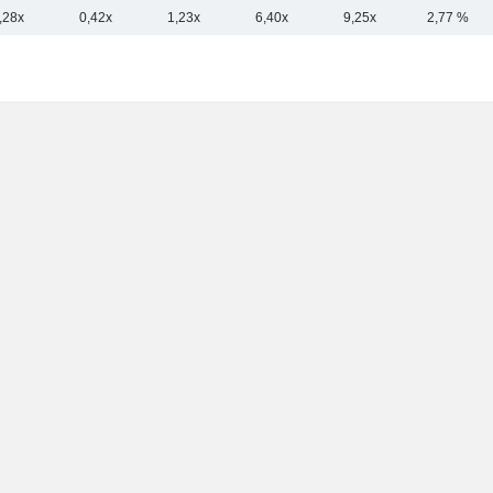
,28x
0,42x
1,23x
6,40x
9,25x
2,77 %