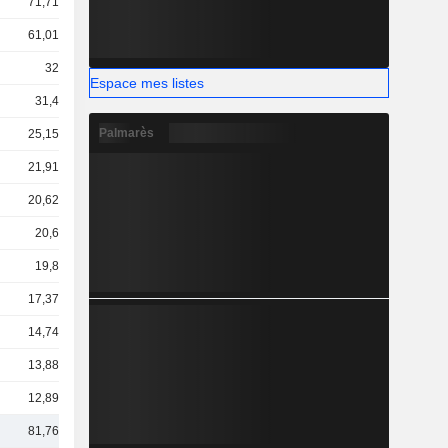
71,71 Md
61,01 Md
32 Md
Espace mes listes
31,4 Md
Palmarès
25,15 Md
21,91 Md
20,62 Md
20,6 Md
19,8 Md
17,37 Md
14,74 Md
13,88 Md
12,89 Md
81,76 Md