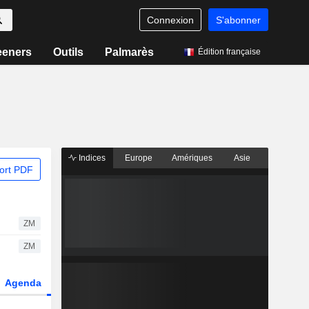
Connexion
S'abonner
eeners
Outils
Palmarès
Édition française
Indices
Europe
Amériques
Asie
ort PDF
ZM
ZM
Agenda
Secteur
Dérivés
Fonds et ETFs