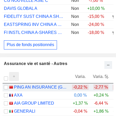
CG NOUVELLE ASIE C
Non
-7,00 %
DAVIS GLOBAL A
Non
+10,00 %
FIDELITY SUST CHINA A SHS Y ACC RMB
Non
-15,00 %
EASTSPRING INV CHINA A SHARES GR C USD
Non
-24,00 %
FI INSTL CHINA A-SHARES EQ F
Non
-18,00 %
Plus de fonds positionnés
Assurance vie et santé - Autres
Varia.
Varia. 5j.
PING AN INSURANCE (GROUP) COMPANY OF CHINA, LTD.
-0,22 %
-2,77 %
AXA
0,00 %
+0,24 %
AIA GROUP LIMITED
+1,37 %
-6,44 %
GENERALI
-0,04 %
+1,86 %
+