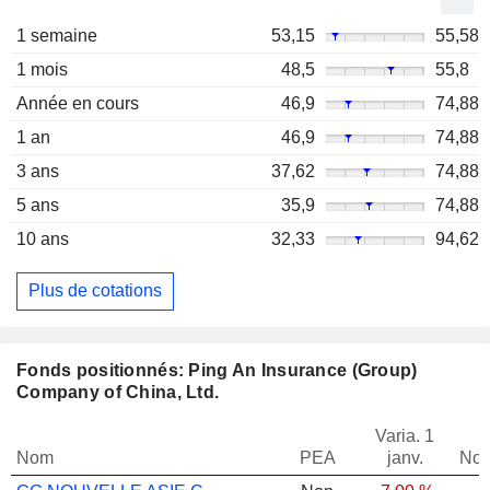
1 semaine
53,15
55,58
1 mois
48,5
55,8
Année en cours
46,9
74,88
1 an
46,9
74,88
3 ans
37,62
74,88
5 ans
35,9
74,88
10 ans
32,33
94,62
Plus de cotations
Fonds positionnés: Ping An Insurance (Group)
Company of China, Ltd.
Varia. 1
Nom
PEA
janv.
Not