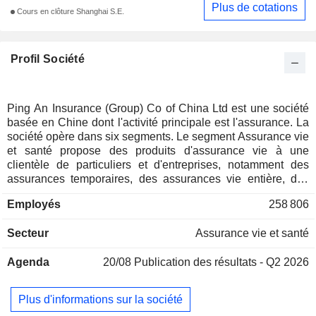
Plus de cotations
Cours en clôture Shanghai S.E.
Profil Société
Ping An Insurance (Group) Co of China Ltd est une société
basée en Chine dont l'activité principale est l'assurance. La
société opère dans six segments. Le segment Assurance vie
et santé propose des produits d'assurance vie à une
clientèle de particuliers et d'entreprises, notamment des
assurances temporaires, des assurances vie entière, des
assurances capitalisation, des rentes, des assurances liées
Employés
258 806
à des placements, des assurances vie universelles et
autres. Le segment Assurance dommages propose des
Secteur
Assurance vie et santé
produits d'assurance de biens, notamment l'assurance
automobile, l'assurance de biens, l'assurance accidents et
Agenda
20/08
Publication des résultats - Q2 2026
santé, ainsi que d'autres produits. Le segment Banque
propose des prêts, des activités d'intermédiation, la gestion
de patrimoine, des services de cartes de crédit et d'autres
Plus d'informations sur la société
services. Le segment Gestion d'actifs fournit des services