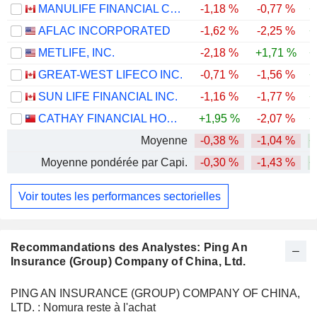
MANULIFE FINANCIAL CORPORATION
-1,18 %
-0,77 %
+
AFLAC INCORPORATED
-1,62 %
-2,25 %
+
METLIFE, INC.
-2,18 %
+1,71 %
+
GREAT-WEST LIFECO INC.
-0,71 %
-1,56 %
+
SUN LIFE FINANCIAL INC.
-1,16 %
-1,77 %
+
CATHAY FINANCIAL HOLDING CO., LTD.
+1,95 %
-2,07 %
+
Moyenne
-0,38 %
-1,04 %
+
Moyenne pondérée par Capi.
-0,30 %
-1,43 %
+
Voir toutes les performances sectorielles
Recommandations des Analystes: Ping An
Insurance (Group) Company of China, Ltd.
PING AN INSURANCE (GROUP) COMPANY OF CHINA,
LTD. : Nomura reste à l'achat