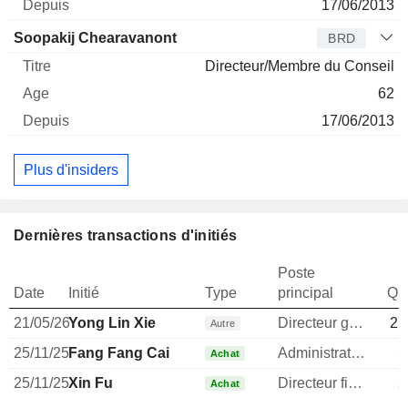
17/06/2013
Soopakij Chearavanont
BRD
Directeur/Membre du Conseil
62
17/06/2013
Plus d'insiders
Dernières transactions d'initiés
Poste
Date
Initié
Type
principal
Qua
21/05/26
Yong Lin Xie
Directeur general
27
Autre
25/11/25
Fang Fang Cai
Administrateur
5
Achat
25/11/25
Xin Fu
Directeur financier
2
Achat