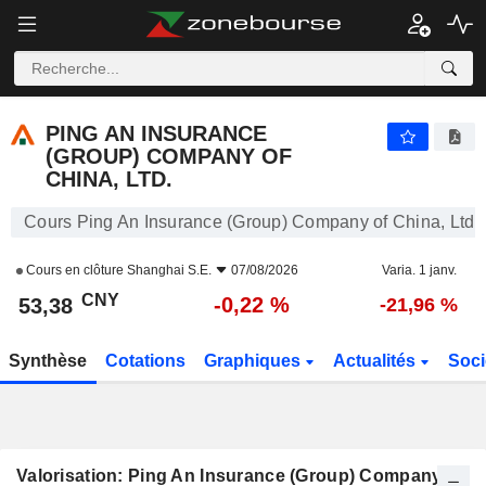
PING AN INSURANCE (GROUP) COMPANY OF CHINA, LTD.
53,38
¥
-0,22 %
PING AN INSURANCE
(GROUP) COMPANY OF
CHINA, LTD.
Cours Ping An Insurance (Group) Company of China, Ltd.
Cours en clôture
Shanghai S.E.
07/08/2026
Varia. 1 janv.
CNY
-0,22 %
53,38
-21,96 %
Synthèse
Cotations
Graphiques
Actualités
Soci
Valorisation: Ping An Insurance (Group) Company