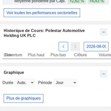
Moyenne pondérée par Capi.
+2,62 %
+4,43 %
Voir toutes les performances sectorielles
Historique de Cours: Polestar Automotive
Holding UK PLC
Date
Ouverture
Plus haut
Plus bas
Clôture
Volum
Graphique
Durée
Période
Plus de graphiques