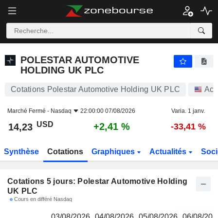
POLESTAR AUTOMOTIVE HOLDING UK PLC
14,23
$
POLESTAR AUTOMOTIVE
HOLDING UK PLC
Cotations Polestar Automotive Holding UK PLC
Act
Marché Fermé -
Nasdaq
22:00:00 07/08/2026
Varia. 1 janv.
USD
+2,41 %
14,23
-33,41 %
Synthèse
Cotations
Graphiques
Actualités
Soci
Cotations 5 jours: Polestar Automotive Holding
UK PLC
Cours en différé Nasdaq
03/08/2026
04/08/2026
05/08/2026
06/08/202