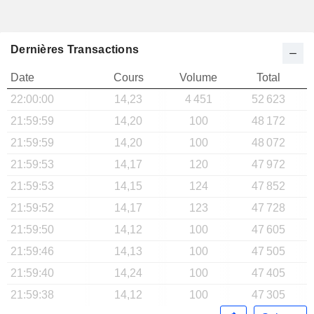
Dernières Transactions
Date
Cours
Volume
Total
22:00:00
14,23
4 451
52 623
21:59:59
14,20
100
48 172
21:59:59
14,20
100
48 072
21:59:53
14,17
120
47 972
21:59:53
14,15
124
47 852
21:59:52
14,17
123
47 728
21:59:50
14,12
100
47 605
21:59:46
14,13
100
47 505
21:59:40
14,24
100
47 405
21:59:38
14,12
100
47 305