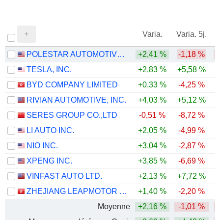
Varia.
Varia. 5j.
POLESTAR AUTOMOTIVE HOLDING UK PLC
+2,41 %
-1,18 %
-
TESLA, INC.
+2,83 %
+5,58 %
BYD COMPANY LIMITED
+0,33 %
-4,25 %
-
RIVIAN AUTOMOTIVE, INC.
+4,03 %
+5,12 %
+
SERES GROUP CO.,LTD
-0,51 %
-8,72 %
-
LI AUTO INC.
+2,05 %
-4,99 %
-
NIO INC.
+3,04 %
-2,87 %
XPENG INC.
+3,85 %
-6,69 %
-
VINFAST AUTO LTD.
+2,13 %
+7,72 %
ZHEJIANG LEAPMOTOR TECHNOLOGY CO., LTD.
+1,40 %
-2,20 %
-
Moyenne
+2,16 %
-1,01 %
-