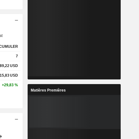
s
at
CUMULER
7
89,22
USD
15,83
USD
+29,83 %
Matières Premières