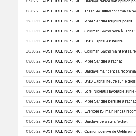
07/02/23
POST HOLDINGS, INC. : Barclays réitère son opinion posit
06/02/23
POST HOLDINGS, INC. : Truist Securities confirme sa 
29/11/22
POST HOLDINGS, INC. : Piper Sandler toujours positif
21/11/22
POST HOLDINGS, INC. : Goldman Sachs reste à l'achat
21/11/22
POST HOLDINGS, INC. : BMO Capital est neutre
10/10/22
POST HOLDINGS, INC. : Goldman Sachs maintient sa re
09/08/22
POST HOLDINGS, INC. : Piper Sandler à l'achat
08/08/22
POST HOLDINGS, INC. : Barclays maintient sa recomman
08/08/22
POST HOLDINGS, INC. : BMO Capital neutre sur le doss
08/08/22
POST HOLDINGS, INC. : Stifel Nicolaus favorable sur le 
09/05/22
POST HOLDINGS, INC. : Piper Sandler persiste à l'achat
09/05/22
POST HOLDINGS, INC. : Evercore ISI maintient sa recom
09/05/22
POST HOLDINGS, INC. : Barclays persiste à l'achat
09/05/22
POST HOLDINGS, INC. : Opinion positive de Goldman 