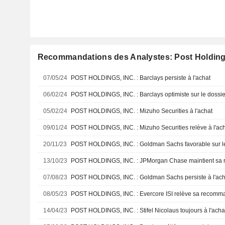
Recommandations des Analystes: Post Holdings
07/05/24
POST HOLDINGS, INC. : Barclays persiste à l'achat
06/02/24
POST HOLDINGS, INC. : Barclays optimiste sur le dossie
05/02/24
POST HOLDINGS, INC. : Mizuho Securities à l'achat
09/01/24
POST HOLDINGS, INC. : Mizuho Securities relève à l'ac
20/11/23
POST HOLDINGS, INC. : Goldman Sachs favorable sur le
13/10/23
07/08/23
POST HOLDINGS, INC. : Goldman Sachs persiste à l'ach
08/05/23
POST HOLDINGS, INC. : Evercore ISI relève sa recomma
14/04/23
POST HOLDINGS, INC. : Stifel Nicolaus toujours à l'acha