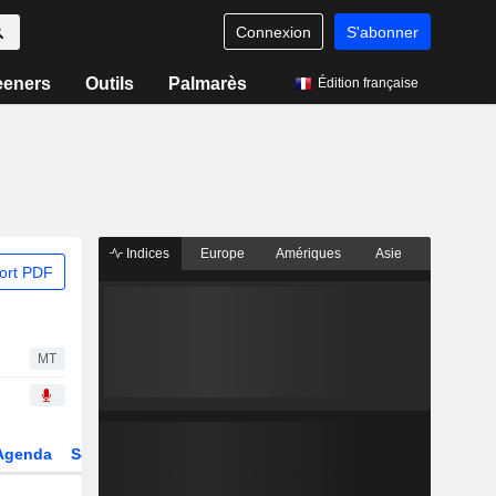
Connexion
S'abonner
eeners
Outils
Palmarès
Édition française
Indices
Europe
Amériques
Asie
ort PDF
MT
Agenda
Secteur
Dérivés
Fonds et ETFs