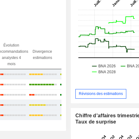
Évolution
Divergence
ecommandations
Divergence
Ecart obj.
objectif
analystes 4
estimations
/ dr
analystes
mois
+27,87 %
+51,16 %
Révisions des estimations
+39,47 %
+39,50 %
Chiffre d'affaires trimestrie
+32,32 %
Taux de surprise