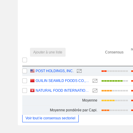
r
Ajouter à une liste
Consensus
POST HOLDINGS, INC.
GUILIN SEAMILD FOODS CO., LTD
NATURAL FOOD INTERNATIONAL HOLDING LIMITED
Moyenne
Moyenne pondérée par Capi.
Voir tout le consensus sectoriel