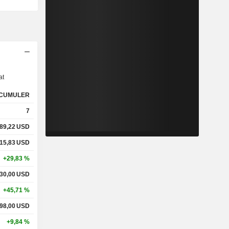
s
at
CUMULER
7
89,22
USD
15,83
USD
+29,83 %
30,00
USD
+45,71 %
98,00
USD
+9,84 %