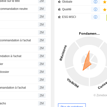
ive sur le titre
ZM
Globale
recommandation neutre
ZM
Qualité
ZM
ESG MSCI
ZM
ZM
commandation à l'achat
ZM
ZM
dation à l'achat
ZM
ier
ZM
dossier
ZM
ZM
mandation à l'achat
ZM
ZM
Sachs
ZM
Plus de notations