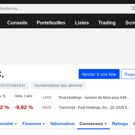
Conseils
Portefeuilles
Listes
Trading
Scr
.
Ajouter à une liste
Rapp
US7374461041
Transformation des aliments
. 5j.
Varia. 1 janv.
14/05
Post Holdings : cession de titres pour 649 839 dollars par un initié, selon un document de la SEC
52 %
-9,92 %
08/05
Transcript : Post Holdings, Inc., Q2 2026 Earnings Call, May 08, 2026
Société
Finances
Valorisation
Consensus
Ratings