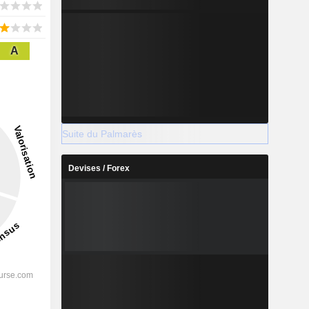
A
Suite du Palmarès
Devises / Forex