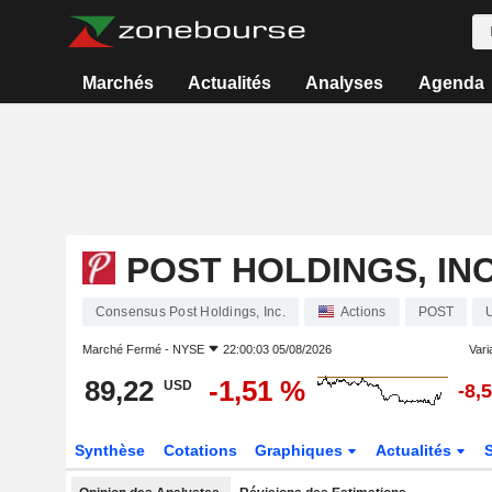
Marchés
Actualités
Analyses
Agenda
POST HOLDINGS, INC
Consensus Post Holdings, Inc.
Actions
POST
Marché Fermé -
NYSE
22:00:03 05/08/2026
Varia
89,22
-1,51 %
USD
-8,
Synthèse
Cotations
Graphiques
Actualités