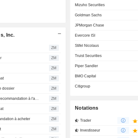
Mizuho Securities
Goldman Sachs
JPMorgan Chase
, Inc.
Evercore ISI
Stifel Nicolaus
ZM
Truist Securities
r
ZM
Piper Sandler
ZM
BMO Capital
hat
ZM
Citigroup
 dossier
ZM
POST HOLDINGS, INC. : JPMorgan Chase maintient sa recommandation à l'achat
ZM
Notations
at
ZM
ndation à acheter
ZM
Trader
t
ZM
Investisseur