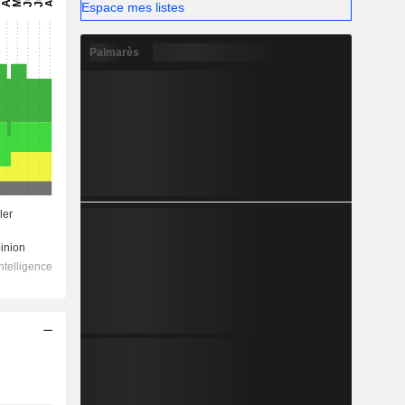
Espace mes listes
Palmarès