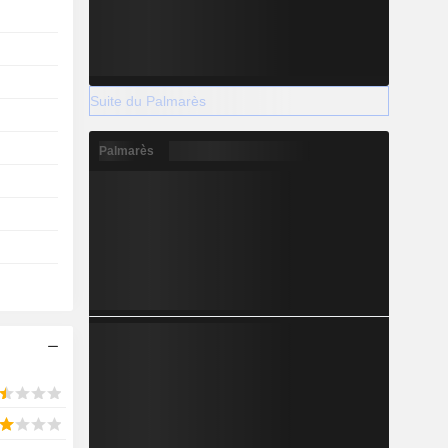
Suite du Palmarès
Palmarès