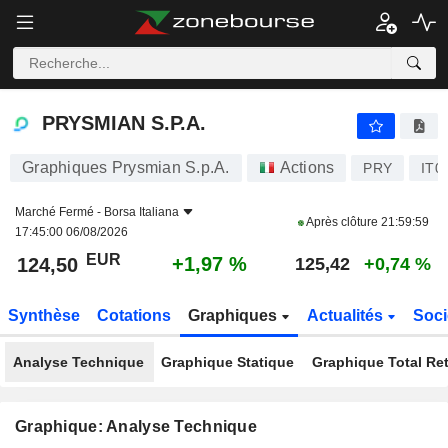
PRYSMIAN S.P.A.
124,50
€
+1,97 %
PRYSMIAN S.P.A.
Graphiques Prysmian S.p.A.
Actions
PRY
IT0
Marché Fermé -
Borsa Italiana
Après clôture
21:59:59
17:45:00 06/08/2026
EUR
+1,97 %
124,50
125,42
+0,74 %
Synthèse
Cotations
Graphiques
Actualités
Soci
Analyse Technique
Graphique Statique
Graphique Total Re
Graphique: Analyse Technique