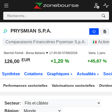
PRYSMIAN S.P.A.
126,00
€
+1,20 %
PRYSMIAN S.P.A.
Comparaisons Financières Prysmian S.p.A.
Actions
Marché Fermé -
Borsa Italiana
17:45:00 07/08/2026
Varia. 1 janv.
EUR
+1,20 %
126,00
+45,87 %
Synthèse
Cotations
Graphiques
Actualités
Soci
Performances sectorielles
Valorisations sectorielles
Dividen
Secteur:
Région: