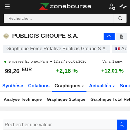
PUBLICIS GROUPE S.A.
99,26
€
+2,16 %
PUBLICIS GROUPE S.A.
Graphique Force Relative Publicis Groupe S.A.
Act
Temps réel
Euronext Paris
12:32:49 06/08/2026
Varia. 1 janv.
EUR
+2,16 %
99,26
+12,01 %
Synthèse
Cotations
Graphiques
Actualités
Soci
Analyse Technique
Graphique Statique
Graphique Total Re