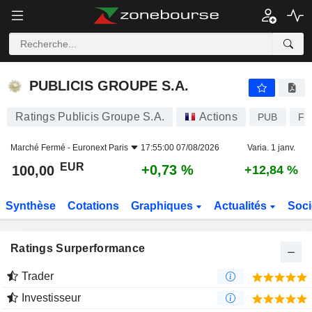
PUBLICIS GROUPE S.A.
100,00
€
+0,73 %
PUBLICIS GROUPE S.A.
Ratings Publicis Groupe S.A.
Actions
PUB
FR
Marché Fermé -
Euronext Paris
17:55:00 07/08/2026
Varia. 1 janv.
EUR
+0,73 %
100,00
+12,84 %
Synthèse
Cotations
Graphiques
Actualités
Soci
Ratings Surperformance
Trader
Investisseur