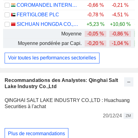
COROMANDEL INTERNATIONAL LIMITED
-0,66 %
-0,21 %
-
FERTIGLOBE PLC
-0,78 %
-4,51 %
SICHUAN HONGDA CO.,LTD
+5,23 %
+10,60 %
+
Moyenne
-0,05 %
-0,86 %
+
Moyenne pondérée par Capi.
-0,20 %
-1,04 %
+
Voir toutes les performances sectorielles
Recommandations des Analystes: Qinghai Salt
Lake Industry Co.,Ltd
QINGHAI SALT LAKE INDUSTRY CO.,LTD : Huachuang
Securities à l'achat
20/12/24
ZM
Plus de recommandations