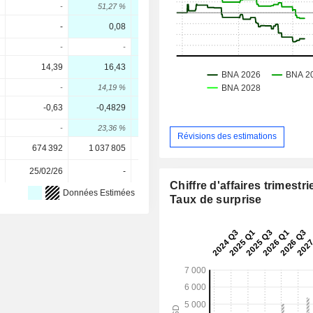
-
51,27 %
55,04 %
50,5 %
-
0,08
0,08
0,08
-
-
0 %
0 %
14,39
16,43
14,63
14,38
-
14,19 %
-10,97 %
-1,71 %
-0,63
-0,4829
-0,105
0,5
-
23,36 %
78,25 %
576,19 %
Révisions des estimations
674 392
1 037 805
1 037 805
1 037 805
25/02/26
-
-
-
Chiffre d'affaires trimestrie
Données Estimées
Taux de surprise