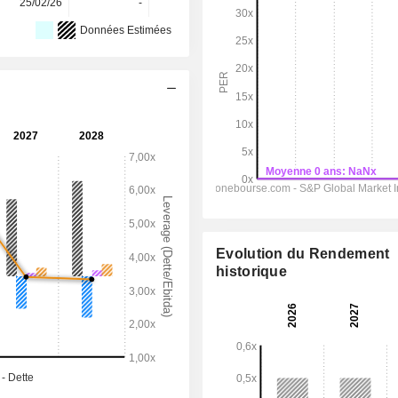
25/02/26
-
-
-
Données Estimées
Evolution du Rendement
historique