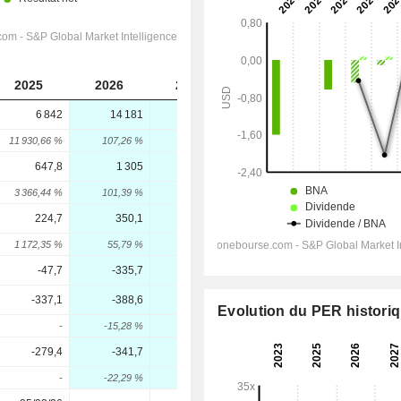
2025
2026
2027
2028
6 842
14 181
19 387
23 949
11 930,66 %
107,26 %
36,71 %
23,53 %
647,8
1 305
2 333
3 079
3 366,44 %
101,39 %
78,82 %
31,97 %
224,7
350,1
1 140
1 887
1 172,35 %
55,79 %
225,68 %
65,5 %
-47,7
-335,7
-552,6
-576,1
-337,1
-388,6
286,5
1 049
Evolution du PER histori
-
-15,28 %
173,73 %
266,12 %
-279,4
-341,7
-0,15
436,2
-
-22,29 %
99,96 %
290 916,67 %