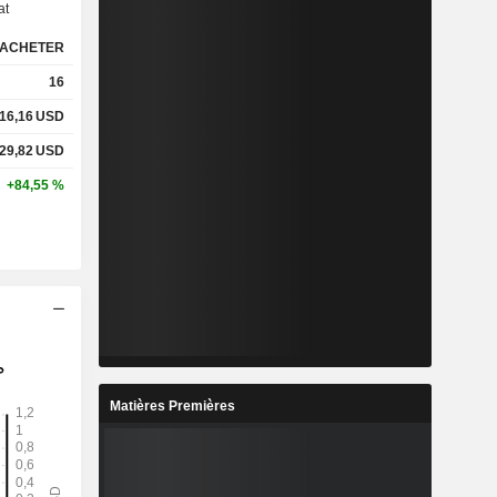
at
ACHETER
16
16,16
USD
29,82
USD
+84,55 %
Matières Premières