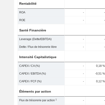
Rentabilité
ROA
-
-
ROE
-
-
Santé Financière
Leverage (Dette/EBITDA)
-
-
Dette / Flux de trésorerie libre
-
-
Intensité Capitalistique
CAPEX / CA (%)
-
0,18 %
CAPEX / EBITDA (%)
-
-0,51 %
CAPEX / FCF (%)
-
0,12 %
Éléments par action
1
Flux de trésorerie par action
-
-