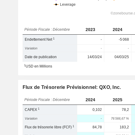
2023
2024
Période Fiscale : Décembre
1
Endettement Net
-
-5 068
Variation
-
-
Date de publication
14/03/24
04/03/25
1
USD en Millions
Flux de Trésorerie Prévisionnel: QXO, Inc.
2024
2025
Période Fiscale : Décembre
1
CAPEX
0,102
78,2
Variation
-
76 566,67 %
1
Flux de trésorerie libre (FCF)
84,78
183,2