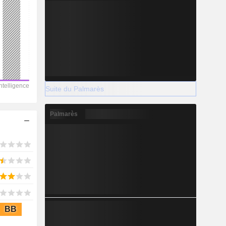
Suite du Palmarès
Palmarès
BB