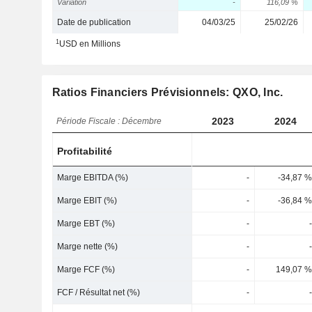
Variation
-
116,09 %
Date de publication
04/03/25
25/02/26
1
USD en Millions
Ratios Financiers Prévisionnels: QXO, Inc.
2023
2024
Période Fiscale : Décembre
Profitabilité
Marge EBITDA (%)
-
-34,87 %
Marge EBIT (%)
-
-36,84 %
Marge EBT (%)
-
-
Marge nette (%)
-
-
Marge FCF (%)
-
149,07 %
FCF / Résultat net (%)
-
-