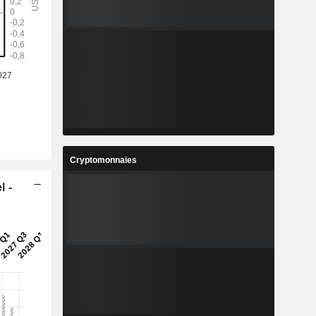
Cryptomonnaies
l -