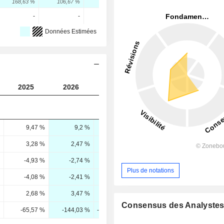
168,63 %
106,67 %
48,38 %
-
-
-
Données Estimées
2025
2026
2027
2028
9,47 %
9,2 %
12,03 %
12,86 %
3,28 %
2,47 %
5,88 %
7,88 %
-4,93 %
-2,74 %
1,48 %
4,38 %
Plus de notations
-4,08 %
-2,41 %
-0 %
1,82 %
2,68 %
3,47 %
5,25 %
6,3 %
Consensus des Analyste
-65,57 %
-144,03 %
-678 046,29 %
345,96 %