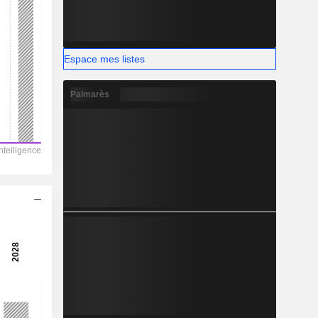
Espace mes listes
Palmarès