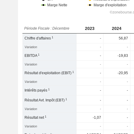
2023
2024
Période Fiscale : Décembre
1
Chiffre d'affaires
-
56,87
Variation
-
-
1
EBITDA
-
-19,83
Variation
-
-
1
Résultat d'exploitation (EBIT)
-
-20,95
Variation
-
-
1
Intérêts payés
-
-
1
Résultat Avt. Impôt (EBT)
-
-
Variation
-
-
1
Résultat net
-1,07
-
Variation
-
-