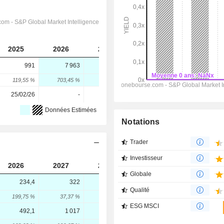
2025
2026
2027
2028
991
7 963
7 914
10 226
119,55 %
703,45 %
-0,62 %
29,21 %
25/02/26
-
-
-
Données Estimées
Notations
Trader
Investisseur
2026
2027
2028
Globale
234,4
322
357,3
Qualité
199,75 %
37,37 %
10,95 %
ESG MSCI
492,1
1 017
1 509