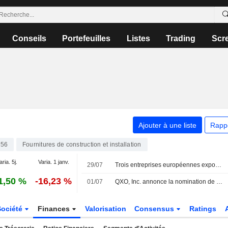
Conseils
Portefeuilles
Listes
Trading
Scr
Ajouter à une liste
Rapp
56
Fournitures de construction et installation
aria. 5j.
Varia. 1 janv.
29/07
Trois entreprises européennes exposées à l'électrification
1,50 %
-16,23 %
01/07
QXO, Inc. annonce la nomination de Madeline Otero au poste de directrice de la comptabilité par intérim, à compter du 1er juillet 2026
Société
Finances
Valorisation
Consensus
Ratings