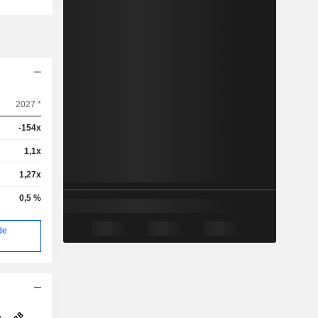
2027 *
-154x
1,1x
1,27x
0,5 %
de