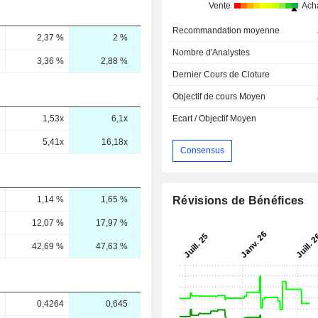
Vente
Ach
Recommandation moyenne
2,37 %
2 %
3,8 %
5,3 %
Nombre d'Analystes
3,36 %
2,88 %
5,47 %
8,74 %
Dernier Cours de Cloture
Objectif de cours Moyen
1,53x
6,1x
3,39x
3,32x
Ecart / Objectif Moyen
5,41x
16,18x
7,78x
6,78x
Consensus
Révisions de Bénéfices
1,14 %
1,65 %
1,66 %
1,49 %
12,07 %
17,97 %
13,8 %
11,6 %
42,69 %
47,63 %
31,66 %
23,67 %
0,4264
0,645
1
1,505