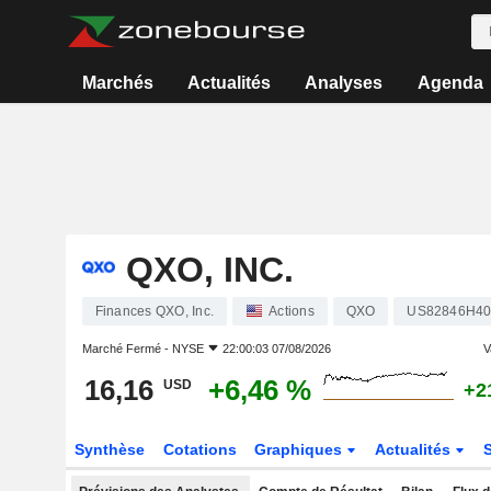
Marchés
Actualités
Analyses
Agenda
QXO, INC.
Finances QXO, Inc.
Actions
QXO
US82846H40
Marché Fermé -
NYSE
22:00:03 07/08/2026
V
16,16
+6,46 %
USD
+2
Synthèse
Cotations
Graphiques
Actualités