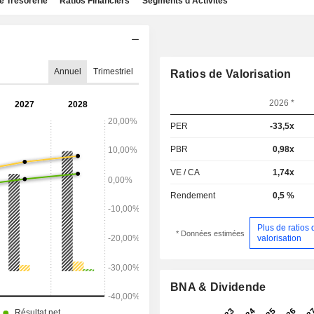
e Trésorerie
Ratios Financiers
Segments d'Activités
Annuel
Trimestriel
Ratios de Valorisation
2026 *
PER
-33,5x
PBR
0,98x
VE / CA
1,74x
Rendement
0,5 %
Plus de ratios 
* Données estimées
valorisation
BNA & Dividende