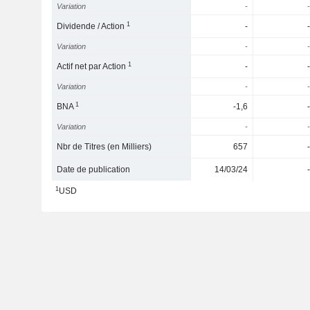
Variation
-
-
1
Dividende / Action
-
-
Variation
-
-
1
Actif net par Action
-
-
Variation
-
-
1
BNA
-1,6
-
Variation
-
-
Nbr de Titres (en Milliers)
657
-
Date de publication
14/03/24
-
1
USD