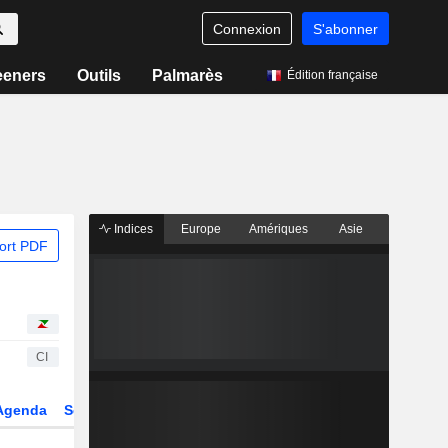
Connexion
S'abonner
eeners
Outils
Palmarès
Édition française
Indices
Europe
Amériques
Asie
ort PDF
CI
Agenda
Secteur
Dérivés