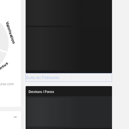
Suite du Palmarès
Devises / Forex
s