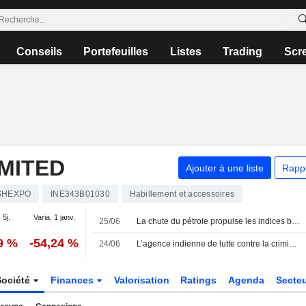
Conseils
Portefeuilles
Listes
Trading
Scr
MITED
Ajouter à une liste
Rapp
SHEXPO
INE343B01030
Habillement et accessoires
 5j.
Varia. 1 janv.
25/06
La chute du pétrole propulse les indices boursiers indiens vers leur plus longue série de gains hebdomadaires en sept mois
9 %
-54,24 %
24/06
L’agence indienne de lutte contre la criminalité financière signale des infractions au change et des documents manquants chez Rajesh Exports
Société
Finances
Valorisation
Ratings
Agenda
Secte