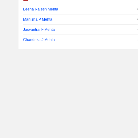
Leena Rajesh Mehta
Manisha P Mehta
Jasvantrai F Mehta
Chandrika J Mehta