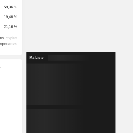
59,36 %
19,48 %
21,16 %
ns les plus
importantes
Ma Liste
s