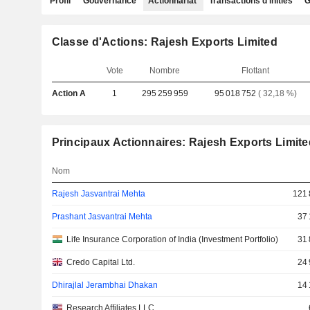
Profil
Gouvernance
Actionnariat
Transactions d'initiés
G
Classe d'Actions: Rajesh Exports Limited
Vote
Nombre
Flottant
Action A
1
295 259 959
95 018 752
( 32,18 %)
Principaux Actionnaires: Rajesh Exports Limite
Nom
Rajesh Jasvantrai Mehta
121 
Prashant Jasvantrai Mehta
37 
Life Insurance Corporation of India (Investment Portfolio)
31 
Credo Capital Ltd.
24 
Dhirajlal Jerambhai Dhakan
14 
Research Affiliates LLC