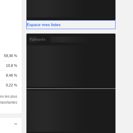
Espace mes listes
Palmarès
59,36 %
10,8 %
8,46 %
0,22 %
ns les plus
importantes