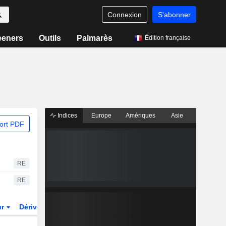
Connexion
S'abonner
eeners
Outils
Palmarès
Édition française
Indices
Europe
Amériques
Asie
ort PDF
RE
RE
ur
Dérivés
Fonds et ETFs