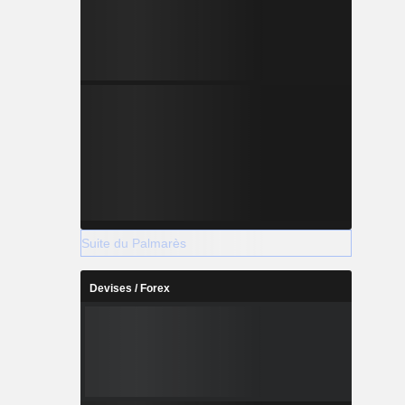
se est REL
Suite du Palmarès
Devises / Forex