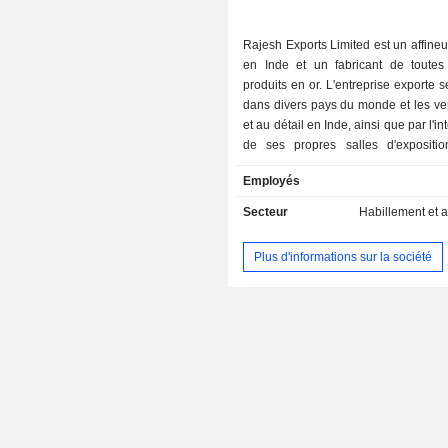
Rajesh Exports Limited est un affineu
en Inde et un fabricant de toutes
produits en or. L'entreprise exporte s
dans divers pays du monde et les ve
et au détail en Inde, ainsi que par l'i
de ses propres salles d'expositi
marque SHUBH Jewelers. Elle a l
Employés
d'affiner plus de 2400 tonnes 
précieux par an. L'entreprise d
Secteur
Habillement et 
plusieurs sites de production en In
d'autres pays, notamment à Bangalo
Plus d'informations sur la société
et Dubaï. Ses installations sont c
produire des bijoux faits à la main,
coulés, des chaînes mécaniques, 
stanpés, des bijoux cloutés, d
tubulaires et des bijoux électrofo
exporte des bijoux et des produits e
la Suisse, l'Inde et Dubaï. L'entrepr
des bijoux à environ cinq mille m
détail en Inde. SHUBH Jewelers 
salles d'exposition de bijoux dans