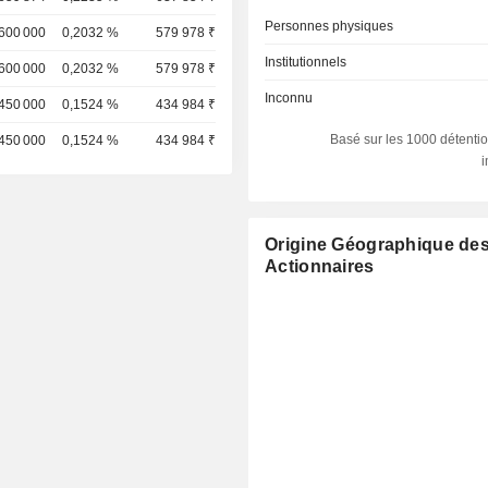
Personnes physiques
600 000
0,2032 %
579 978 ₹
Institutionnels
600 000
0,2032 %
579 978 ₹
Inconnu
450 000
0,1524 %
434 984 ₹
Basé sur les 1000 détentio
450 000
0,1524 %
434 984 ₹
Origine Géographique de
Actionnaires