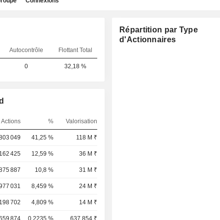
roupe
Connexions
Répartition par Type
d'Actionnaires
Autocontrôle
Flottant Total
0
32,18 %
d
Actions
%
Valorisation
803 049
41,25 %
118 M ₹
162 425
12,59 %
36 M ₹
875 887
10,8 %
31 M ₹
977 031
8,459 %
24 M ₹
198 702
4,809 %
14 M ₹
659 874
0,2235 %
637 854 ₹