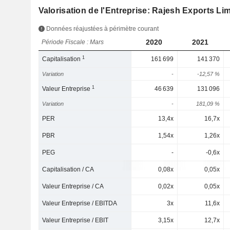
Valorisation de l'Entreprise: Rajesh Exports Li
Données réajustées à périmètre courant
2020
2021
Période Fiscale : Mars
1
Capitalisation
161 699
141 370
Variation
-
-12,57 %
1
Valeur Entreprise
46 639
131 096
Variation
-
181,09 %
PER
13,4x
16,7x
PBR
1,54x
1,26x
PEG
-
-0,6x
Capitalisation / CA
0,08x
0,05x
Valeur Entreprise / CA
0,02x
0,05x
Valeur Entreprise / EBITDA
3x
11,6x
Valeur Entreprise / EBIT
3,15x
12,7x