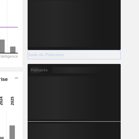
Suite du Palmarès
Palmarès
rise