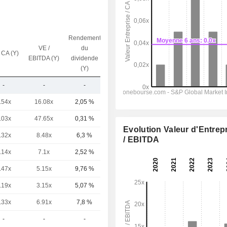
Rendement
VE /
du
 CA (Y)
Capi.($)
EBITDA (Y)
dividende
(Y)
-
-
-
262 M
.54x
16.08x
2,05 %
142 Md
.03x
47.65x
0,31 %
46,45 Md
Evolution Valeur d'Entrep
.32x
8.48x
6,3 %
15,48 Md
/ EBITDA
.14x
7.1x
2,52 %
8,84 Md
.47x
5.15x
9,76 %
7,91 Md
.19x
3.15x
5,07 %
2,27 Md
.33x
6.91x
7,8 %
2,05 Md
-
-
-
1,92 Md