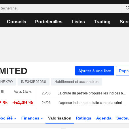
Conseils
Portefeuilles
Listes
Trading
Scr
MITED
Ajouter à une liste
Rapp
SHEXPO
INE343B01030
Habillement et accessoires
 5j.
Varia. 1 janv.
25/06
La chute du pétrole propulse les indices boursiers indiens vers leur plus longue série de gains hebdomadaires en sept mois
2 %
-54,49 %
24/06
L’agence indienne de lutte contre la criminalité financière signale des infractions au change et des documents manquants chez Rajesh Exports
Société
Finances
Valorisation
Ratings
Agenda
Secte