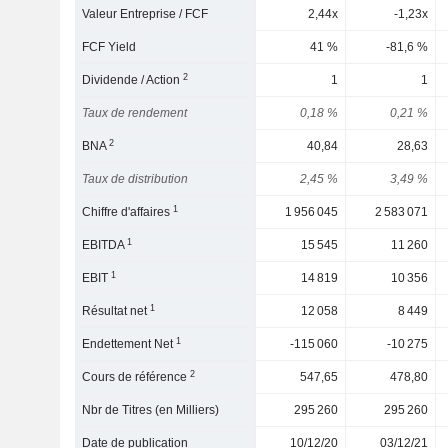
Valeur Entreprise / FCF
2,44x
-1,23x
FCF Yield
41 %
-81,6 %
2
Dividende / Action
1
1
Taux de rendement
0,18 %
0,21 %
2
BNA
40,84
28,63
Taux de distribution
2,45 %
3,49 %
1
Chiffre d'affaires
1 956 045
2 583 071
1
EBITDA
15 545
11 260
1
EBIT
14 819
10 356
1
Résultat net
12 058
8 449
1
Endettement Net
-115 060
-10 275
2
Cours de référence
547,65
478,80
Nbr de Titres (en Milliers)
295 260
295 260
Date de publication
10/12/20
03/12/21