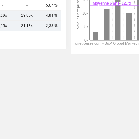
-
-
5,67 %
1,91 Md
,29x
13,50x
4,94 %
22,91 Md
,15x
21,13x
2,38 %