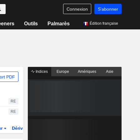
Connexion
S'abonner
eeners
Outils
Palmarès
Édition française
Indices
Europe
Amériques
Asie
ort PDF
RE
RE
ur
Dérivés
Fonds et ETFs