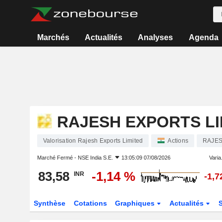
Marchés
Actualités
Analyses
Agenda
RAJESH EXPORTS LI
Valorisation Rajesh Exports Limited
Actions
RAJE
Marché Fermé -
NSE India S.E.
13:05:09 07/08/2026
Varia.
83,58
-1,14 %
INR
-1,7
Synthèse
Cotations
Graphiques
Actualités