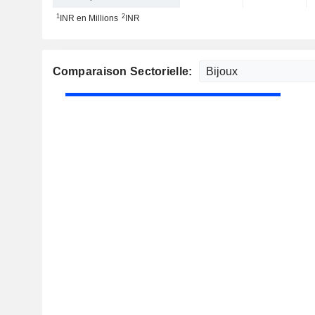
1
2
INR en Millions
INR
Comparaison Sectorielle: