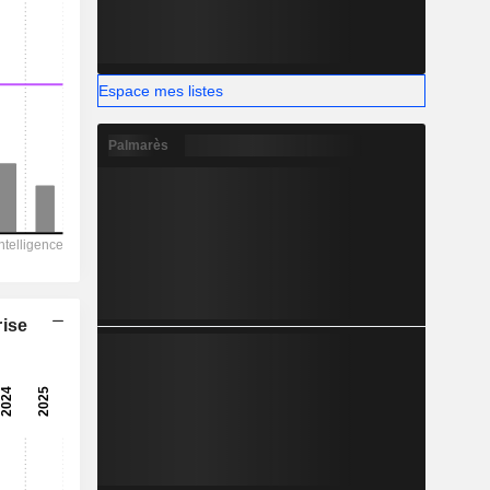
Espace mes listes
Palmarès
rise