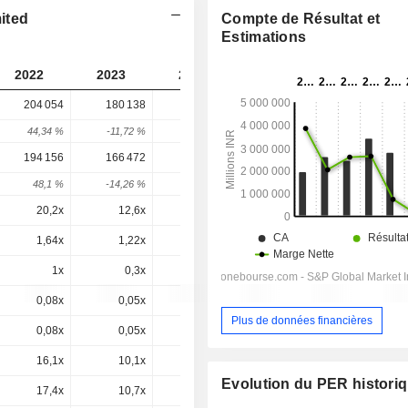
mited
Compte de Résultat et
Estimations
2022
2023
2024
2025
204 054
180 138
77 816
54 788
44,34 %
-11,72 %
-56,8 %
-29,59 %
194 156
166 472
61 699
45 114
48,1 %
-14,26 %
-62,94 %
-26,88 %
20,2x
12,6x
23,2x
57,8x
1,64x
1,22x
0,51x
0,35x
1x
0,3x
-0,3x
-0,8x
0,08x
0,05x
0,03x
0,01x
Plus de données financières
0,08x
0,05x
0,02x
0,01x
16,1x
10,1x
15,6x
19,8x
Evolution du PER histori
17,4x
10,7x
18,6x
24,8x