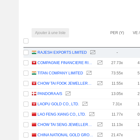
Ajouter à une liste
PER (Y)
VE /
RAJESH EXPORTS LIMITED
-
COMPAGNIE FINANCIERE RICHEMONT
27.73x
4
TITAN COMPANY LIMITED
73.55x
5
CHOW TAI FOOK JEWELLERY GROUP LIMITED
11.55x
1
PANDORA A/S
13.05x
2
LAOPU GOLD CO., LTD.
7.31x
1
LAO FENG XIANG CO., LTD.
11.77x
0
CHOW TAI SENG JEWELLERY CO., LTD.
11.13x
1
CHINA NATIONAL GOLD GROUP GOLD JEWELLERY CO.,LTD.
21.47x