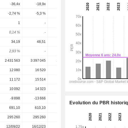
-36,4x
-18,9x
-54x
0,6x
-2,74 %
-5,3 %
-1,85 %
168 %
1
-
-
-
0,14 %
-
-
-
34,19
48,51
11,36
3,21
2,93 %
-
-
-
2 431 563
3 397 045
2 807 431
4 231 584
12 080
16 520
3 963
2 275
11 172
15 514
3 319
1 821
10 092
14 323
3 355
948,7
-9 898
-13 666
-16 117
-9 675
Evolution du PBR histori
691,10
610,10
263,55
185,56
295 260
295 260
295 260
295 260
12/09/22
16/12/23
19/09/24
18/12/25