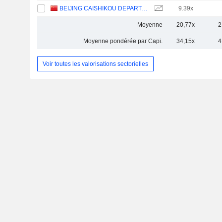
BEIJING CAISHIKOU DEPARTMENT STORE CO.,LTD.
9.39x
Moyenne
20,77x
2
Moyenne pondérée par Capi.
34,15x
4
Voir toutes les valorisations sectorielles