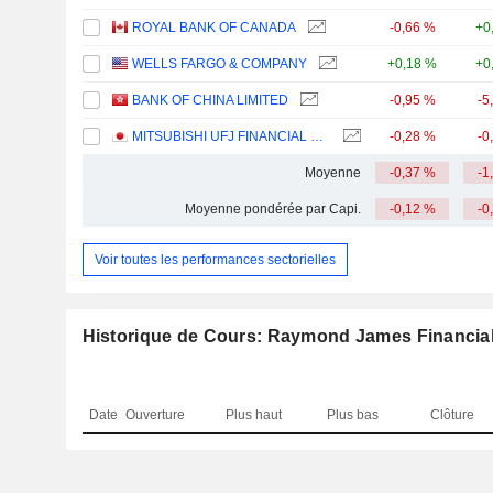
ROYAL BANK OF CANADA
-0,66 %
+0
WELLS FARGO & COMPANY
+0,18 %
+0
BANK OF CHINA LIMITED
-0,95 %
-5
MITSUBISHI UFJ FINANCIAL GROUP, INC.
-0,28 %
-0
Moyenne
-0,37 %
-1
Moyenne pondérée par Capi.
-0,12 %
-0
Voir toutes les performances sectorielles
Historique de Cours: Raymond James Financial,
Date
Ouverture
Plus haut
Plus bas
Clôture