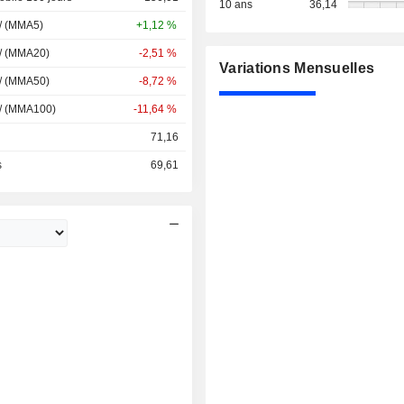
10 ans
36,14
 / (MMA5)
+1,12 %
 / (MMA20)
-2,51 %
Variations Mensuelles
 / (MMA50)
-8,72 %
 / (MMA100)
-11,64 %
71,16
s
69,61