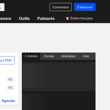
Connexion
S'abonner
eeners
Outils
Palmarès
Édition française
Indices
Europe
Amériques
Asie
ort PDF
RE
RE
Agenda
Secteur
Dérivés
Fonds et ETFs