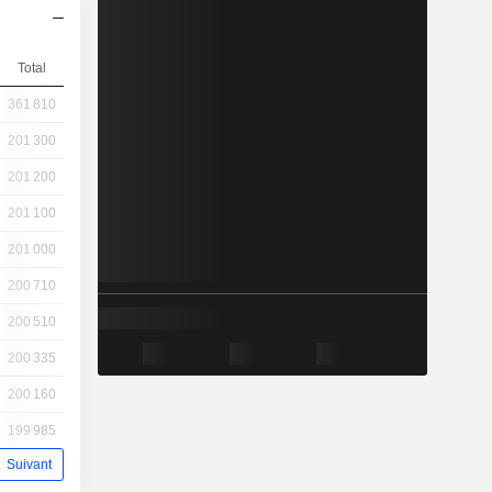
Total
361 810
201 300
201 200
201 100
201 000
200 710
200 510
200 335
200 160
199 985
Suivant