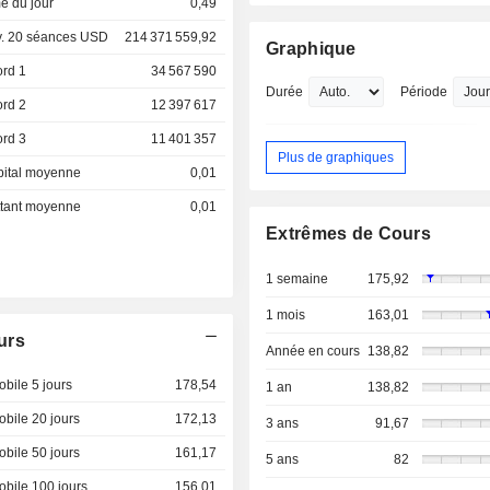
e du jour
0,49
. 20 séances USD
214 371 559,92
Graphique
ord 1
34 567 590
Durée
Période
ord 2
12 397 617
ord 3
11 401 357
Plus de graphiques
pital moyenne
0,01
ottant moyenne
0,01
Extrêmes de Cours
1 semaine
175,92
1 mois
163,01
urs
Année en cours
138,82
bile 5 jours
178,54
1 an
138,82
bile 20 jours
172,13
3 ans
91,67
bile 50 jours
161,17
5 ans
82
bile 100 jours
156,01