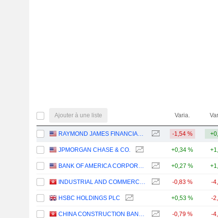
Ajouter à une liste
Varia.
Var
RAYMOND JAMES FINANCIAL, INC.
-1,54 %
+0
JPMORGAN CHASE & CO.
+0,34 %
+1
BANK OF AMERICA CORPORATION
+0,27 %
+1
INDUSTRIAL AND COMMERCIAL BANK OF CHINA LIMITED
-0,83 %
-4
HSBC HOLDINGS PLC
+0,53 %
-2
CHINA CONSTRUCTION BANK CORPORATION
-0,79 %
-4