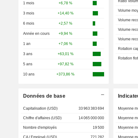
Ratio Volum
1 mois
+6,78 %
Volume moy
3 mois
+14,40 %
Volume rec
6 mois
+2,57 %
Volume rec
Année en cours
+9,94 %
Volume rec
1 an
+7,06 %
Rotation ca
3 ans
+63,01 %
Rotation fl
5 ans
+97,82 %
10 ans
+373,86 %
Données de base
Indicate
Capitalisation (USD)
33 963 383 694
Moyenne mo
Chiffre d'affaires (USD)
14 065 000 000
Moyenne mo
Nombre d'employés
19 500
Moyenne mo
CA / Employé (USD)
721 282
Moyenne mo