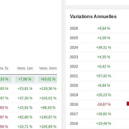
Variations Annuelles
2026
+9,94 %
2025
+3,39 %
2024
+39,31 %
2023
+4,35 %
2022
+6,42 %
ia. 5j.
Varia. 1an
Varia. 3ans
Capi.($)
2021
+57,42 %
,33 %
+7,06 %
+63,01 %
33,96 Md
2020
+6,94 %
,63 %
+23,81 %
+129,36 %
950 Md
2019
+20,23 %
,97 %
+37,30 %
+102,01 %
442 Md
2018
-16,67 %
,93 %
+15,91 %
+98,33 %
380 Md
2017
+28,92 %
,97 %
+62,80 %
+140,97 %
354 Md
2016
+19,49 %
,56 %
+10,71 %
+105,85 %
301 Md