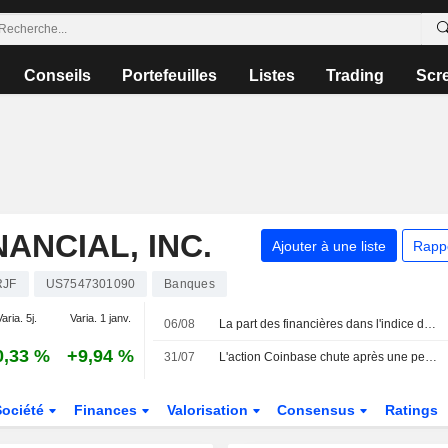
Conseils
Portefeuilles
Listes
Trading
Scr
ANCIAL, INC.
Ajouter à une liste
Rapp
RJF
US7547301090
Banques
aria. 5j.
Varia. 1 janv.
06/08
La part des financières dans l'indice de Toronto atteint un sommet de 8 ans face à l'envolée des valorisations bancaires
0,33 %
+9,94 %
31/07
L'action Coinbase chute après une perte trimestrielle, les analystes soutiennent la stratégie de diversification
Société
Finances
Valorisation
Consensus
Ratings