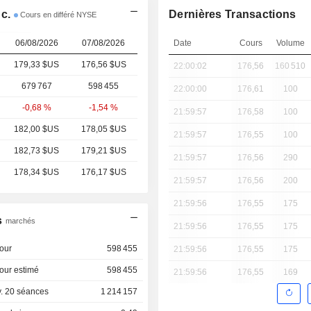
c.
Dernières Transactions
Cours en différé NYSE
06/08/2026
07/08/2026
Date
Cours
Volume
179,33 $US
176,56 $US
22:00:02
176,56
160 510
679 767
598 455
22:00:00
176,61
100
-0,68 %
-1,54 %
21:59:57
176,58
100
182,00 $US
178,05 $US
21:59:57
176,55
100
182,73 $US
179,21 $US
21:59:57
176,56
290
178,34 $US
176,17 $US
21:59:57
176,56
200
21:59:56
176,55
175
s
marchés
21:59:56
176,55
175
our
598 455
21:59:56
176,55
175
our estimé
598 455
21:59:56
176,55
169
. 20 séances
1 214 157