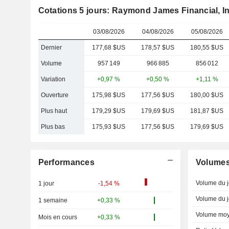
Cotations 5 jours: Raymond James Financial, In
03/08/2026
04/08/2026
05/08/2026
Dernier
177,68 $US
178,57 $US
180,55 $US
Volume
957 149
966 885
856 012
Variation
+0,97 %
+0,50 %
+1,11 %
Ouverture
175,98 $US
177,56 $US
180,00 $US
Plus haut
179,29 $US
179,69 $US
181,87 $US
Plus bas
175,93 $US
177,56 $US
179,69 $US
Performances
Volume
Volume du j
1 jour
-1,54 %
Volume du j
1 semaine
+0,33 %
Volume moy
Mois en cours
+0,33 %