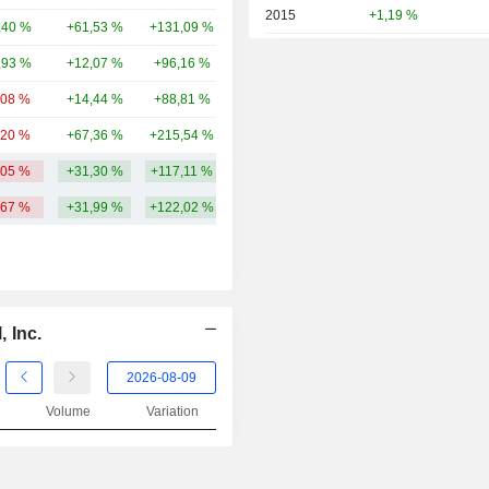
2015
+1,19 %
,40 %
+61,53 %
+131,09 %
294 Md
2014
+9,77 %
,93 %
+12,07 %
+96,16 %
264 Md
2013
+35,45 %
,08 %
+14,44 %
+88,81 %
260 Md
2012
+24,45 %
,20 %
+67,36 %
+215,54 %
254 Md
2011
-5,32 %
,05 %
+31,30 %
+117,11 %
353,27 Md
2010
+37,57 %
,67 %
+31,99 %
+122,02 %
2009
+38,76 %
2008
-47,55 %
2007
+7,75 %
 Inc.
2006
+20,69 %
2005
+21,59 %
Volume
Variation
2004
+23,26 %
2003
+27,45 %
2002
-16,72 %