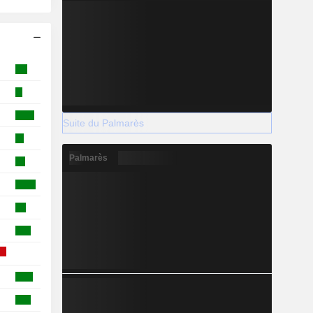
Suite du Palmarès
Palmarès