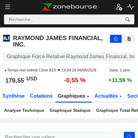
RAYMOND JAMES FINANCIAL, INC.
179,55
$
-0,55 %
RAYMOND JAMES FINANCIAL,
INC.
Graphique Force Relative Raymond James Financial, Inc.
Temps réel estimé
Cboe BZX
19:59:26 06/08/2026
Varia. 1 janv.
USD
-0,55 %
179,55
+11,59 %
Synthèse
Cotations
Graphiques
Actualités
Soci
Analyse Technique
Graphique Statique
Graphique Total Re