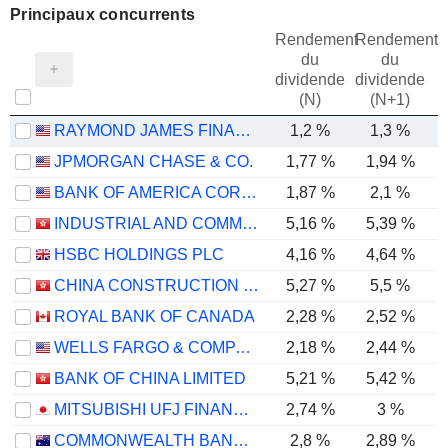
Principaux concurrents
Rendement
Rendement
du
du
dividende
dividende
(N)
(N+1)
RAYMOND JAMES FINANCIAL, INC.
1,2 %
1,3 %
JPMORGAN CHASE & CO.
1,77 %
1,94 %
BANK OF AMERICA CORPORATION
1,87 %
2,1 %
INDUSTRIAL AND COMMERCIAL BANK OF CHINA LIMITED
5,16 %
5,39 %
HSBC HOLDINGS PLC
4,16 %
4,64 %
CHINA CONSTRUCTION BANK CORPORATION
5,27 %
5,5 %
ROYAL BANK OF CANADA
2,28 %
2,52 %
WELLS FARGO & COMPANY
2,18 %
2,44 %
BANK OF CHINA LIMITED
5,21 %
5,42 %
MITSUBISHI UFJ FINANCIAL GROUP, INC.
2,74 %
3 %
COMMONWEALTH BANK OF AUSTRALIA
2,8 %
2,89 %