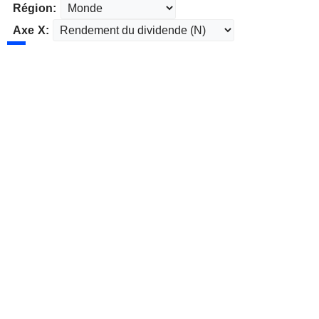
Région:
Axe X: