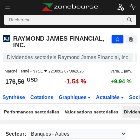
RAYMOND JAMES FINANCIAL, INC.
176,56
$
-1,54 %
RAYMOND JAMES FINANCIAL,
INC.
Dividendes sectoriels Raymond James Financial, Inc.
Marché Fermé -
NYSE
22:00:02 07/08/2026
Varia. 1 janv.
USD
-1,54 %
176,56
+9,94 %
Synthèse
Cotations
Graphiques
Actualités
Soci
Performances sectorielles
Valorisations sectorielles
Dividen
Secteur: