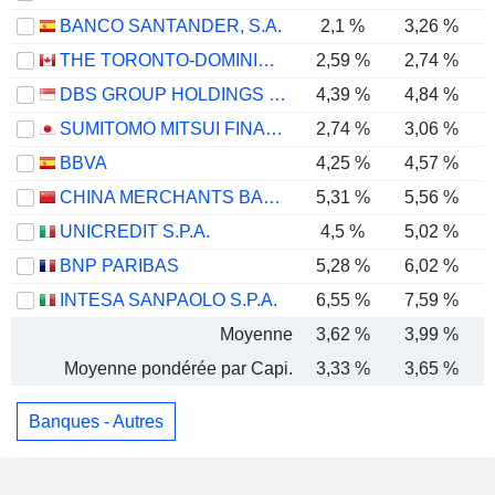
BANCO SANTANDER, S.A.
2,1 %
3,26 %
THE TORONTO-DOMINION BANK
2,59 %
2,74 %
DBS GROUP HOLDINGS LTD
4,39 %
4,84 %
SUMITOMO MITSUI FINANCIAL GROUP, INC.
2,74 %
3,06 %
BBVA
4,25 %
4,57 %
CHINA MERCHANTS BANK CO., LTD.
5,31 %
5,56 %
UNICREDIT S.P.A.
4,5 %
5,02 %
BNP PARIBAS
5,28 %
6,02 %
INTESA SANPAOLO S.P.A.
6,55 %
7,59 %
Moyenne
3,62 %
3,99 %
Moyenne pondérée par Capi.
3,33 %
3,65 %
Banques - Autres