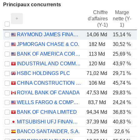
Principaux concurrents
Chiffre
Marge
d'affaires
nette (Y-
E
(Y-1)
1)
RAYMOND JAMES FINANCIAL, INC.
14,06 Md
15,14 %
JPMORGAN CHASE & CO.
182 Md
30,52 %
BANK OF AMERICA CORPORATION
113 Md
25,69 %
INDUSTRIAL AND COMMERCIAL BANK OF CHINA LIMITED
120 Md
43,97 %
HSBC HOLDINGS PLC
71,02 Md
29,71 %
CHINA CONSTRUCTION BANK CORPORATION
106 Md
45,74 %
ROYAL BANK OF CANADA
47,53 Md
29,83 %
WELLS FARGO & COMPANY
83,7 Md
24,24 %
BANK OF CHINA LIMITED
94,34 Md
36,83 %
MITSUBISHI UFJ FINANCIAL GROUP, INC.
37,39 Md
40,83 %
BANCO SANTANDER, S.A.
73,25 Md
22,6 %