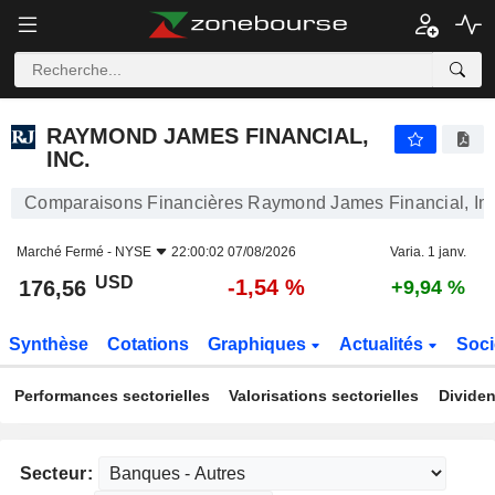
RAYMOND JAMES FINANCIAL, INC.
176,56
$
-1,54 %
RAYMOND JAMES FINANCIAL,
INC.
Comparaisons Financières Raymond James Financial, Inc
Marché Fermé -
NYSE
22:00:02 07/08/2026
Varia. 1 janv.
USD
-1,54 %
176,56
+9,94 %
Synthèse
Cotations
Graphiques
Actualités
Soci
Performances sectorielles
Valorisations sectorielles
Dividen
Secteur: