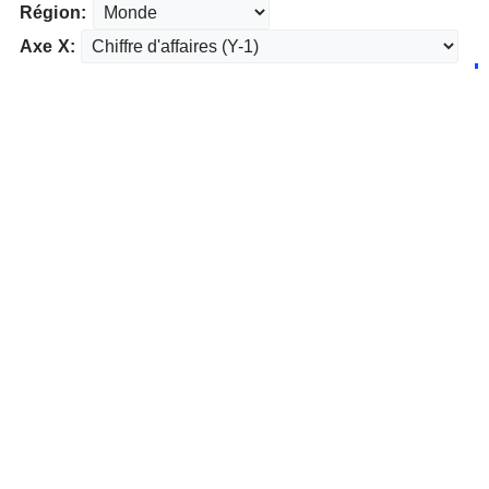
Région:
Axe X: