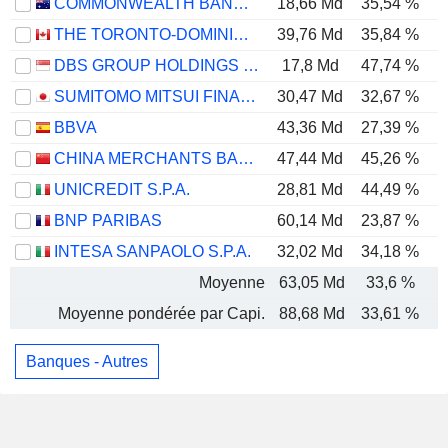
COMMONWEALTH BANK OF AUSTRALIA
18,66 Md
35,54 %
THE TORONTO-DOMINION BANK
39,76 Md
35,84 %
DBS GROUP HOLDINGS LTD
17,8 Md
47,74 %
SUMITOMO MITSUI FINANCIAL GROUP, INC.
30,47 Md
32,67 %
BBVA
43,36 Md
27,39 %
CHINA MERCHANTS BANK CO., LTD.
47,44 Md
45,26 %
UNICREDIT S.P.A.
28,81 Md
44,49 %
BNP PARIBAS
60,14 Md
23,87 %
INTESA SANPAOLO S.P.A.
32,02 Md
34,18 %
Moyenne
63,05 Md
33,6 %
Moyenne pondérée par Capi.
88,68 Md
33,61 %
Banques - Autres