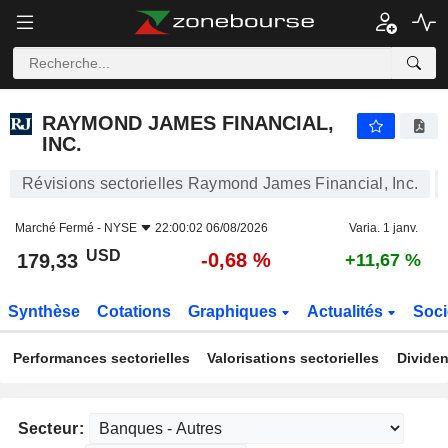
RAYMOND JAMES FINANCIAL, INC.
179,33
$
-0,68 %
RAYMOND JAMES FINANCIAL,
INC.
Révisions sectorielles Raymond James Financial, Inc.
Marché Fermé -
NYSE
22:00:02 06/08/2026
Varia. 1 janv.
USD
-0,68 %
179,33
+11,67 %
Synthèse
Cotations
Graphiques
Actualités
Soci
Performances sectorielles
Valorisations sectorielles
Dividen
Secteur: