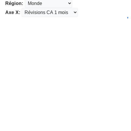
Région:
Axe X: