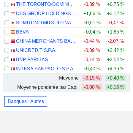
THE TORONTO-DOMINION BANK
-0,39 %
+0,75 %
DBS GROUP HOLDINGS LTD
+1,66 %
+3,12 %
+
SUMITOMO MITSUI FINANCIAL GROUP, INC.
+0,01 %
-0,47 %
BBVA
+0,04 %
+1,65 %
CHINA MERCHANTS BANK CO., LTD.
-0,44 %
-2,07 %
UNICREDIT S.P.A.
-0,39 %
+3,42 %
BNP PARIBAS
-0,14 %
+2,54 %
+
INTESA SANPAOLO S.P.A.
+0,40 %
+4,36 %
Moyenne
-0,19 %
+0,40 %
Moyenne pondérée par Capi.
-0,08 %
+0,16 %
Banques - Autres