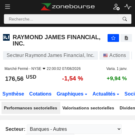
RAYMOND JAMES FINANCIAL, INC.
176,56
$
-1,54 %
RAYMOND JAMES FINANCIAL,
INC.
Secteur Raymond James Financial, Inc.
Actions
Marché Fermé -
NYSE
22:00:02 07/08/2026
Varia. 1 janv.
USD
-1,54 %
176,56
+9,94 %
Synthèse
Cotations
Graphiques
Actualités
Soci
Performances sectorielles
Valorisations sectorielles
Dividen
Secteur: