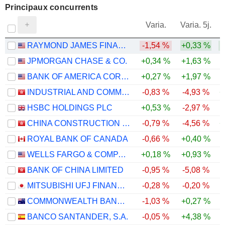
Principaux concurrents
V
Varia.
Varia. 5j.
RAYMOND JAMES FINANCIAL, INC.
-1,54 %
+0,33 %
JPMORGAN CHASE & CO.
+0,34 %
+1,63 %
BANK OF AMERICA CORPORATION
+0,27 %
+1,97 %
INDUSTRIAL AND COMMERCIAL BANK OF CHINA LIMITED
-0,83 %
-4,93 %
+
HSBC HOLDINGS PLC
+0,53 %
-2,97 %
CHINA CONSTRUCTION BANK CORPORATION
-0,79 %
-4,56 %
+
ROYAL BANK OF CANADA
-0,66 %
+0,40 %
WELLS FARGO & COMPANY
+0,18 %
+0,93 %
BANK OF CHINA LIMITED
-0,95 %
-5,08 %
MITSUBISHI UFJ FINANCIAL GROUP, INC.
-0,28 %
-0,20 %
COMMONWEALTH BANK OF AUSTRALIA
-1,03 %
+0,27 %
BANCO SANTANDER, S.A.
-0,05 %
+4,38 %