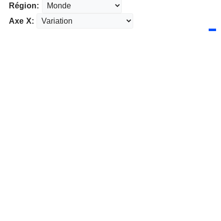
Région:
Axe X: